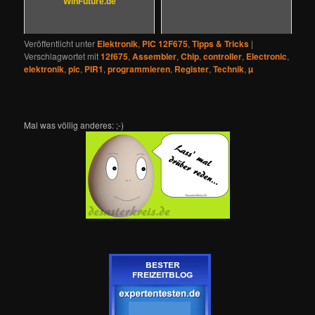
WinFuture.de
Veröffentlicht unter
Elektronik
,
PIC 12F675
,
Tipps & Tricks
|
Verschlagwortet mit
12f675
,
Assembler
,
Chip
,
controller
,
Electronic
,
elektronik
,
pic
,
PIR1
,
programmieren
,
Register
,
Technik
,
µ
Mal was völlig anderes: ;-)