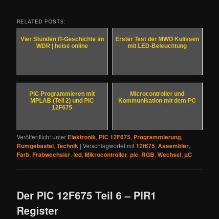
RELATED POSTS:
Vier Stunden IT-Geschichte im
Erster Test der MWO Kulissen
WDR | heise online
mit LED-Beleuchtung
PIC Programmieren mit
Microcontroller und
MPLAB (Teil 2) und PIC
Kommunikation mit dem PC
12F675
Veröffentlicht unter
Elektronik
,
PIC 12F675
,
Programmierung
,
Rumgebastel
,
Technik
|
Verschlagwortet mit
12f675
,
Assembler
,
Farb
,
Frabwechsler
,
led
,
Mikrocontroller
,
pic
,
RGB
,
Wechsel
,
µC
Der PIC 12F675 Teil 6 – PIR1
Register