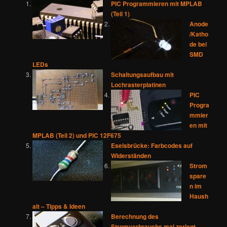
PIC Programmieren mit MPLAB
(Teil 1)
Anode
/Katho
de bei
SMD
LEDs
Schaltungsaufbau mit
Lochrasterplatinen
PIC
Progra
mmier
en mit
MPLAB (Teil 2) und PIC 12F675
Eselsbrücke: Farbcodes auf
Widerständen
Strom
spare
n im
Haush
alt – Tipps & Ideen
Berechnung des
Stromverbrauchs mal zerlegt