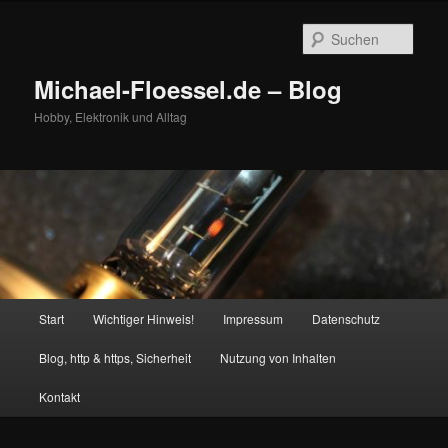
Zum
Zum
primären
sekundären
Such
Inhalt
Inhalt
springen
springen
Michael-Floessel.de – Blog
Hobby, Elektronik und Alltag
Hauptmenü
Start
Wichtiger Hinweis!
Impressum
Datenschutz
Blog, http & https, Sicherheit
Nutzung von Inhalten
Kontakt