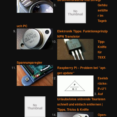
Gehäu
selüfte
r im
Tageb
uch PC
Elektronik Tipps: Funktionsprinzip
NPN Transistor
Tipp:
Kniffe
für
78XX
Spannungsregler
Raspberry Pi – Problem bei “apt-
get update“
Eselsb
rücke:
P=U*I
Auf
Urlaubsfotos störende Touristen
schnell und einfach entfernen |
Tipps, Tricks & Kniffe
Open-