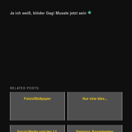
Ja ich weiß, blöder Gag! Musste jetzt sein
RELATED POSTS:
Fotos/Wallpaper
Nur eine Idee...
Social Media und der 14.
Feiertag, Bastelwetter