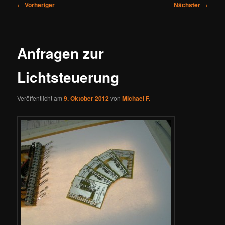
Beitragsnavigation
←
Vorheriger
Nächster
→
Anfragen zur
Lichtsteuerung
Veröffentlicht am
9. Oktober 2012
von
Michael F.