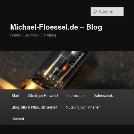
Zum
primären
Such
Inhalt
springen
Michael-Floessel.de – Blog
Hobby, Elektronik und Alltag
Hauptmenü
Start
Wichtiger Hinweis!
Impressum
Datenschutz
Blog, http & https, Sicherheit
Nutzung von Inhalten
Kontakt