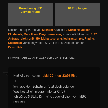
Berechnung LED
IR Empfänger
Vorwiderstand
Dieser Eintrag wurde von
Michael F.
unter
10 Kanal Hauslicht
,
Elektronik
,
Modellbau
,
Programmierung
veröffentlicht und mit
1:87
,
Anfrage
,
elektronik
,
H0
,
Lichtsteuerung
,
lochraster
,
pic
,
Platine
,
Selbstbau
verschlagwortet. Setze ein Lesezeichen für den
Permalink
.
8 KOMMENTARE ZU „
ANFRAGEN ZUR LICHTSTEUERUNG
“
Kurt Wild
schrieb
am
1. Mai 2014 um 22:56 Uhr
:
Hi,
ich habe den Schaltplan jetzt doch gefunden!
Was kostet ein programmierter Chip?
Ich würde 5 Stck. für meine Jugendlichen vom MBC
nehmen!