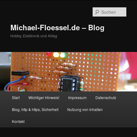
Zum
primären
Such
Inhalt
springen
Michael-Floessel.de – Blog
Hobby, Elektronik und Alltag
Hauptmenü
Start
Wichtiger Hinweis!
Impressum
Datenschutz
Blog, http & https, Sicherheit
Nutzung von Inhalten
Kontakt