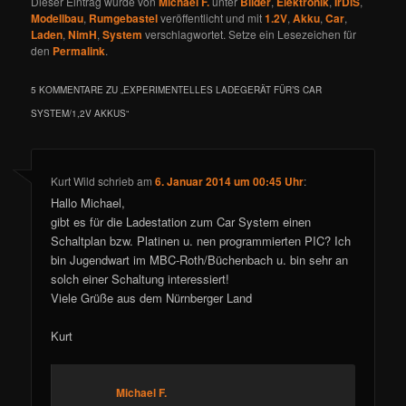
Dieser Eintrag wurde von
Michael F.
unter
Bilder
,
Elektronik
,
IrDiS
,
Modellbau
,
Rumgebastel
veröffentlicht und mit
1.2V
,
Akku
,
Car
,
Laden
,
NimH
,
System
verschlagwortet. Setze ein Lesezeichen für
den
Permalink
.
5 KOMMENTARE ZU „
EXPERIMENTELLES LADEGERÄT FÜR’S CAR
SYSTEM/1,2V AKKUS
“
Kurt Wild
schrieb
am
6. Januar 2014 um 00:45 Uhr
:
Hallo Michael,
gibt es für die Ladestation zum Car System einen
Schaltplan bzw. Platinen u. nen programmierten PIC? Ich
bin Jugendwart im MBC-Roth/Büchenbach u. bin sehr an
solch einer Schaltung interessiert!
Viele Grüße aus dem Nürnberger Land
Kurt
Michael F.