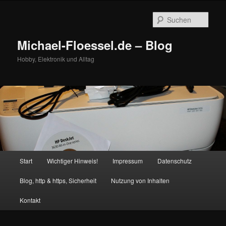
Zum
primären
Such
Inhalt
springen
Michael-Floessel.de – Blog
Hobby, Elektronik und Alltag
Hauptmenü
Start
Wichtiger Hinweis!
Impressum
Datenschutz
Blog, http & https, Sicherheit
Nutzung von Inhalten
Kontakt