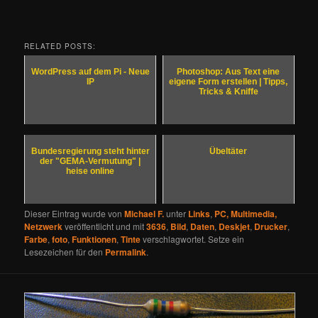
RELATED POSTS:
WordPress auf dem Pi - Neue
Photoshop: Aus Text eine
IP
eigene Form erstellen | Tipps,
Tricks & Kniffe
Bundesregierung steht hinter
Übeltäter
der "GEMA-Vermutung" |
heise online
Dieser Eintrag wurde von
Michael F.
unter
Links
,
PC, Multimedia,
Netzwerk
veröffentlicht und mit
3636
,
Bild
,
Daten
,
Deskjet
,
Drucker
,
Farbe
,
foto
,
Funktionen
,
Tinte
verschlagwortet. Setze ein
Lesezeichen für den
Permalink
.