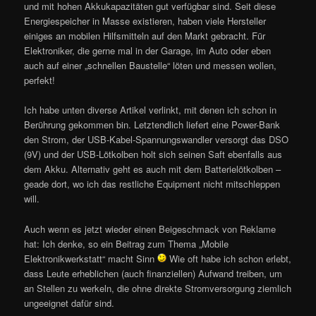
und mit hohen Akkukapazitäten gut verfügbar sind. Seit diese
Energiespeicher in Masse existieren, haben viele Hersteller
einiges an mobilen Hilfsmitteln auf den Markt gebracht. Für
Elektroniker, die gerne mal in der Garage, im Auto oder eben
auch auf einer „schnellen Baustelle“ löten und messen wollen,
perfekt!
Ich habe unten diverse Artikel verlinkt, mit denen ich schon in
Berührung gekommen bin. Letztendlich liefert eine Power-Bank
den Strom, der USB-Kabel-Spannungswandler versorgt das DSO
(9V) und der USB-Lötkolben holt sich seinen Saft ebenfalls aus
dem Akku. Alternativ geht es auch mit dem Batterielötkolben –
geade dort, wo ich das restliche Equipment nicht mitschleppen
will.
Auch wenn es jetzt wieder einen Beigeschmack von Reklame
hat: Ich denke, so ein Beitrag zum Thema „Mobile
Elektronikwerkstatt“ macht Sinn
Wie oft habe ich schon erlebt,
dass Leute erheblichen (auch finanziellen) Aufwand treiben, um
an Stellen zu werkeln, die ohne direkte Stromversorgung ziemlich
ungeeignet dafür sind.