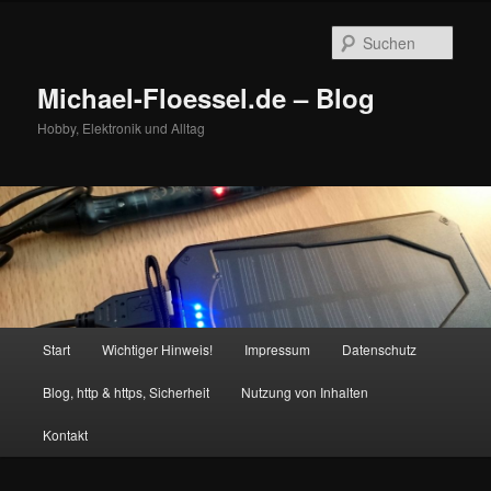
Zum
primären
Such
Inhalt
springen
Michael-Floessel.de – Blog
Hobby, Elektronik und Alltag
Hauptmenü
Start
Wichtiger Hinweis!
Impressum
Datenschutz
Blog, http & https, Sicherheit
Nutzung von Inhalten
Kontakt