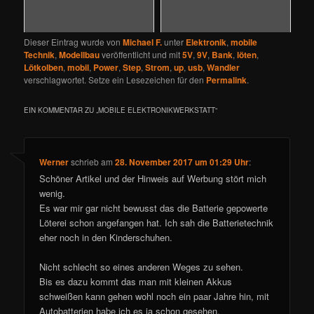
Dieser Eintrag wurde von
Michael F.
unter
Elektronik
,
mobile
Technik
,
Modellbau
veröffentlicht und mit
5V
,
9V
,
Bank
,
löten
,
Lötkolben
,
mobil
,
Power
,
Step
,
Strom
,
up
,
usb
,
Wandler
verschlagwortet. Setze ein Lesezeichen für den
Permalink
.
EIN KOMMENTAR ZU „
MOBILE ELEKTRONIKWERKSTATT
“
Werner
schrieb
am
28. November 2017 um 01:29 Uhr
:
Schöner Artikel und der Hinweis auf Werbung stört mich
wenig.
Es war mir gar nicht bewusst das die Batterie gepowerte
Löterei schon angefangen hat. Ich sah die Batterietechnik
eher noch in den Kinderschuhen.
Nicht schlecht so eines anderen Weges zu sehen.
Bis es dazu kommt das man mit kleinen Akkus
schweißen kann gehen wohl noch ein paar Jahre hin, mit
Autobatterien habe ich es ja schon gesehen.