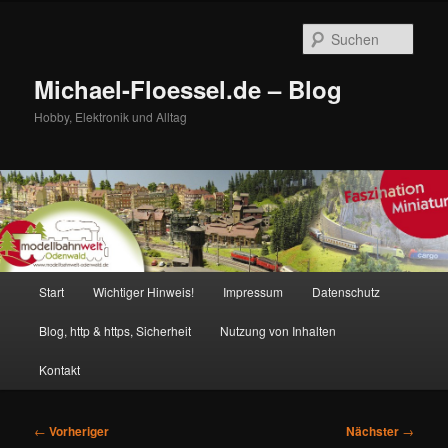
Zum
primären
Such
Inhalt
springen
Michael-Floessel.de – Blog
Hobby, Elektronik und Alltag
Hauptmenü
Start
Wichtiger Hinweis!
Impressum
Datenschutz
Blog, http & https, Sicherheit
Nutzung von Inhalten
Kontakt
Beitragsnavigation
←
Vorheriger
Nächster
→