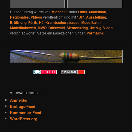
Dieser Eintrag wurde von
Michael F.
unter
Links
,
Modellbau
,
Regionales
,
Videos
veröffentlicht und mit
1:87
,
Ausstellung
,
Erüffnung
,
Fürth
,
H0
,
Krumbacherstrasse
,
Modellbahn
,
Modellbahnwelt
,
MWO
,
Odenwald
,
Siemensring
,
Umzug
,
Video
verschlagwortet. Setze ein Lesezeichen für den
Permalink
.
VERWALTENDES …
Anmelden
Eintrags-Feed
Kommentar-Feed
WordPress.org