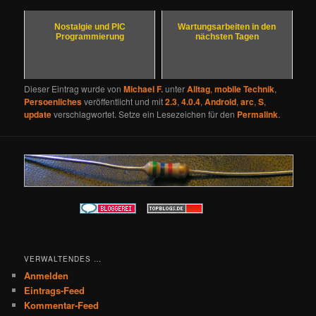
Nostalgie und PIC
Wartungsarbeiten in den
Programmierung
nächsten Tagen
Dieser Eintrag wurde von
Michael F.
unter
Alltag
,
mobile Technik
,
Persoenliches
veröffentlicht und mit
2.3
,
4.0.4
,
Android
,
arc
,
S
,
update
verschlagwortet. Setze ein Lesezeichen für den
Permalink
.
VERWALTENDES …
Anmelden
Eintrags-Feed
Kommentar-Feed