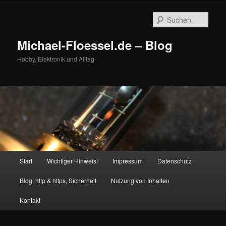
Zum
primären
Such
Inhalt
springen
Michael-Floessel.de – Blog
Hobby, Elektronik und Alltag
Hauptmenü
Start
Wichtiger Hinweis!
Impressum
Datenschutz
Blog, http & https, Sicherheit
Nutzung von Inhalten
Kontakt