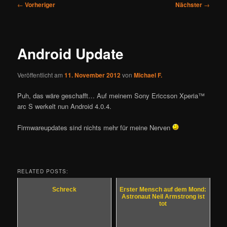
Beitragsnavigation
←
Vorheriger
Nächster
→
Android Update
Veröffentlicht am
11. November 2012
von
Michael F.
Puh, das wäre geschafft… Auf meinem Sony Ericcson Xperia™
arc S werkelt nun Android 4.0.4.
Firmwareupdates sind nichts mehr für meine Nerven
RELATED POSTS:
Schreck
Erster Mensch auf dem Mond:
Astronaut Neil Armstrong ist
tot