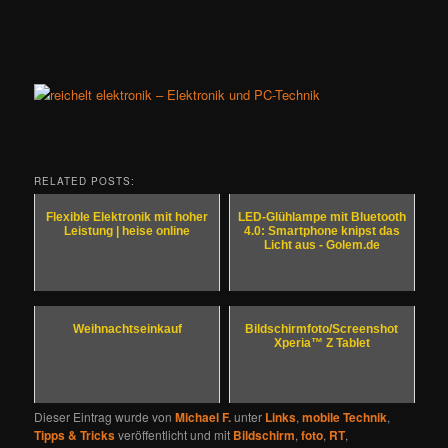
RELATED POSTS:
Flexible Elektronik mit hoher
LED-Glühlampe mit Bluetooth
Leistung | heise online
4.0: Smartphone knipst das
Licht aus - Golem.de
Weihnachtseinkauf
Bildschirmfoto/Screenshot
Xperia™ Z Tablet
Dieser Eintrag wurde von
Michael F.
unter
Links
,
mobile Technik
,
Tipps & Tricks
veröffentlicht und mit
Bildschirm
,
foto
,
RT
,