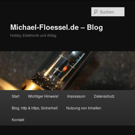
Zum
primären
Such
Inhalt
springen
Michael-Floessel.de – Blog
Hobby, Elektronik und Alltag
Hauptmenü
Start
Wichtiger Hinweis!
Impressum
Datenschutz
Blog, http & https, Sicherheit
Nutzung von Inhalten
Kontakt