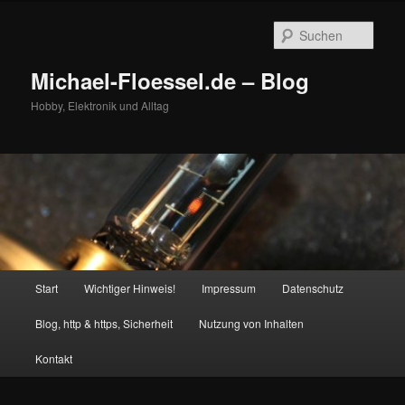
Zum
primären
Such
Inhalt
springen
Michael-Floessel.de – Blog
Hobby, Elektronik und Alltag
Hauptmenü
Start
Wichtiger Hinweis!
Impressum
Datenschutz
Blog, http & https, Sicherheit
Nutzung von Inhalten
Kontakt