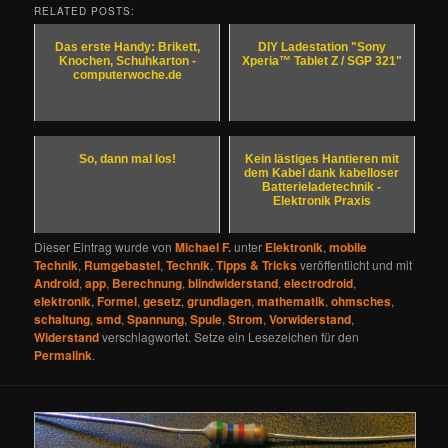
RELATED POSTS:
Das erste Handy: Brikett,
DIY Ladestation "Sony
Knochen, Schuhkarton -
Xperia™ Tablet Z / SGP 321"
computerwoche.de
So, dann mal los!
Kein lästiges Hantieren mit
dem Kabel dank kabelloser
Batterieladetechnik -
Elektronik Praxis
Dieser Eintrag wurde von
Michael F.
unter
Elektronik
,
mobile
Technik
,
Rumgebastel
,
Technik
,
Tipps & Tricks
veröffentlicht und mit
Android
,
app
,
Berechnung
,
blindwiderstand
,
electrodroid
,
elektronik
,
Formel
,
gesetz
,
grundlagen
,
mathematik
,
ohmsches
,
schaltung
,
smd
,
Spannung
,
Spule
,
Strom
,
Vorwiderstand
,
Widerstand
verschlagwortet. Setze ein Lesezeichen für den
Permalink
.