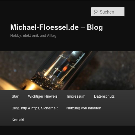
Zum
primären
Such
Inhalt
springen
Michael-Floessel.de – Blog
Hobby, Elektronik und Alltag
Hauptmenü
Start
Wichtiger Hinweis!
Impressum
Datenschutz
Blog, http & https, Sicherheit
Nutzung von Inhalten
Kontakt