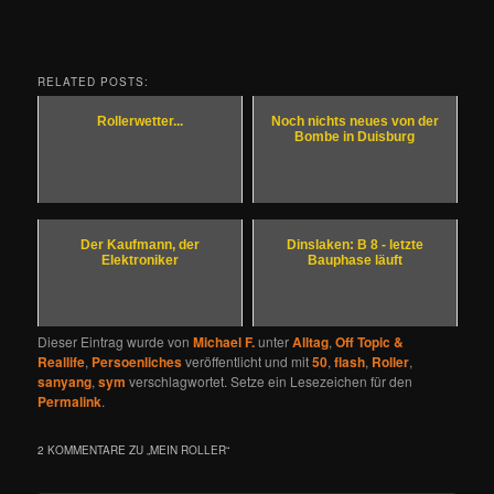
RELATED POSTS:
Rollerwetter...
Noch nichts neues von der
Bombe in Duisburg
Der Kaufmann, der
Dinslaken: B 8 - letzte
Elektroniker
Bauphase läuft
Dieser Eintrag wurde von
Michael F.
unter
Alltag
,
Off Topic &
Reallife
,
Persoenliches
veröffentlicht und mit
50
,
flash
,
Roller
,
sanyang
,
sym
verschlagwortet. Setze ein Lesezeichen für den
Permalink
.
2 KOMMENTARE ZU „
MEIN ROLLER
“