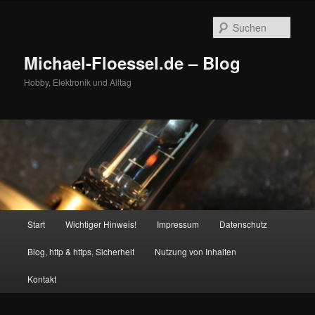
Zum
primären
Such
Inhalt
springen
Michael-Floessel.de – Blog
Hobby, Elektronik und Alltag
Hauptmenü
Start
Wichtiger Hinweis!
Impressum
Datenschutz
Blog, http & https, Sicherheit
Nutzung von Inhalten
Kontakt