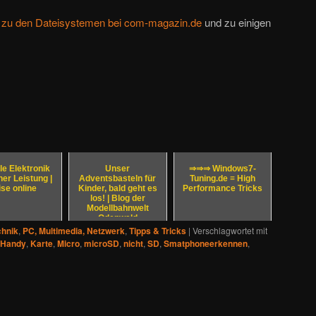
n zu den Dateisystemen bei com-magazin.de
und zu einigen
le Elektronik
Unser
⇒⇒⇒ Windows7-
her Leistung |
Adventsbasteln für
Tuning.de ≡ High
ise online
Kinder, bald geht es
Performance Tricks
los! | Blog der
Modellbahnwelt
Odenwald
chnik
,
PC, Multimedia, Netzwerk
,
Tipps & Tricks
|
Verschlagwortet mit
Handy
,
Karte
,
Micro
,
microSD
,
nicht
,
SD
,
Smatphoneerkennen
,