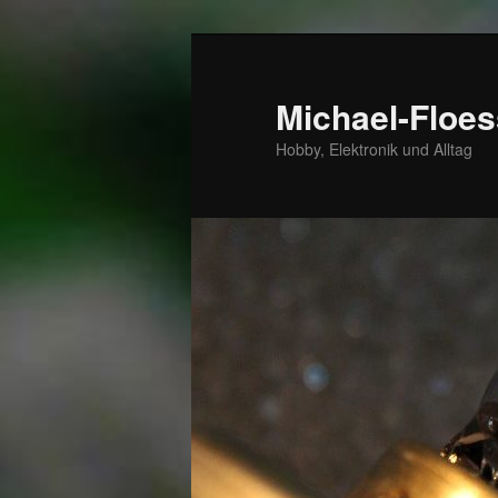
Zum
Zum
primären
sekundären
Inhalt
Inhalt
Michael-Floes
springen
springen
Hobby, Elektronik und Alltag