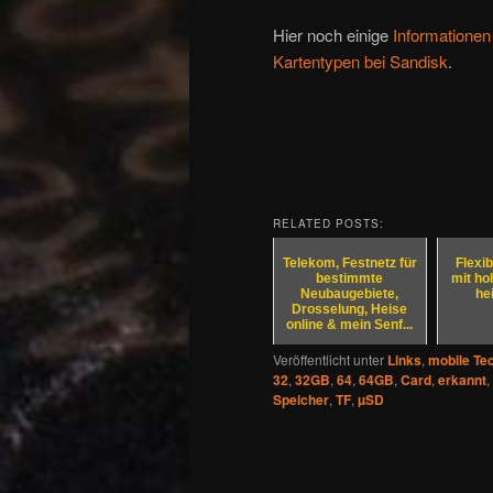
Hier noch einige
Informatione
Kartentypen bei Sandisk
.
RELATED POSTS:
Telekom, Festnetz für
Flexib
bestimmte
mit ho
Neubaugebiete,
he
Drosselung, Heise
online & mein Senf...
Veröffentlicht unter
Links
,
mobile Te
32
,
32GB
,
64
,
64GB
,
Card
,
erkannt
,
Speicher
,
TF
,
µSD