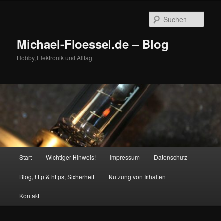
Zum
primären
Such
Inhalt
springen
Michael-Floessel.de – Blog
Hobby, Elektronik und Alltag
Hauptmenü
Start
Wichtiger Hinweis!
Impressum
Datenschutz
Blog, http & https, Sicherheit
Nutzung von Inhalten
Kontakt