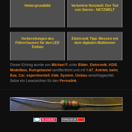
Hintergrundbild
Verkehrte Netzwelt: Der Tod
von Stereo - NETZWELT
Vorbereitungen des
Elektronik Tipp: Messen mit
Führerhauses für den LED
dem digitalen Multimeter
Einbau
Dieser Eintrag wurde von
Michael F.
unter
Bilder
,
Elektronik
,
IrDiS
,
Modellbau
,
Rumgebastel
veröffentlicht und mit
1:87
,
Antrieb
,
bahn
,
Bus
,
Car
,
experimentell
,
irids
,
System
,
Umbau
verschlagwortet.
Setze ein Lesezeichen für den
Permalink
.