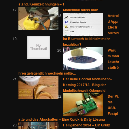
stand, Kennzeichnungen – 1
Manchmal muss man…
Androi
d App:
Electr
oDroid
Ist Bluetooth bald nicht mehr
bezahlbar?
Waru
m man
Leucht
stoffrö
hren gelegentlich wechseln sollte…
Der neue Conrad Modellbahn-
Katalog 2017/18 | Blog der
Modellbahnwelt Odenwald
Der Pi,
die
USB-
Festpl
atte und das Abschalten – Eine Quick & Dirty Lösung
Heiligabend 2024 – Ein Gruß!