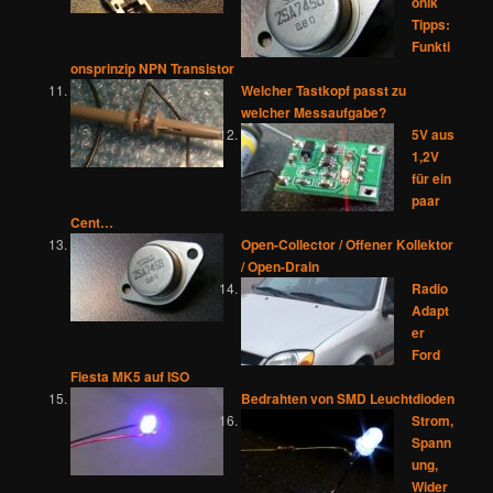
onik
Tipps:
Funkti
onsprinzip NPN Transistor
Welcher Tastkopf passt zu
welcher Messaufgabe?
5V aus
1,2V
für ein
paar
Cent…
Open-Collector / Offener Kollektor
/ Open-Drain
Radio
Adapt
er
Ford
Fiesta MK5 auf ISO
Bedrahten von SMD Leuchtdioden
Strom,
Spann
ung,
Wider