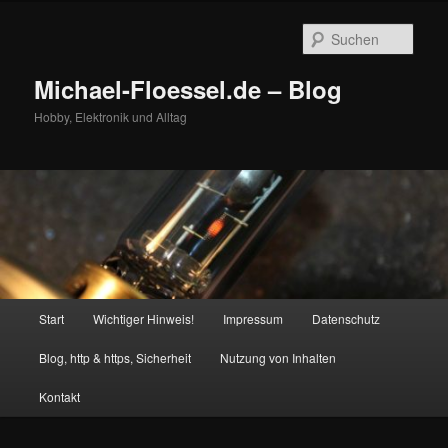
Zum
Zum
primären
sekundären
Such
Inhalt
Inhalt
springen
springen
Michael-Floessel.de – Blog
Hobby, Elektronik und Alltag
Hauptmenü
Start
Wichtiger Hinweis!
Impressum
Datenschutz
Blog, http & https, Sicherheit
Nutzung von Inhalten
Kontakt