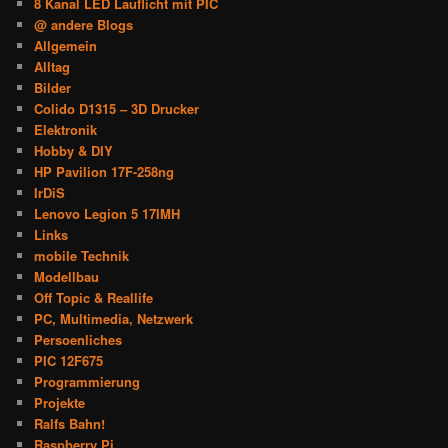
8 Kanal LED Lauflicht mit PIC
@ andere Blogs
Allgemein
Alltag
Bilder
Colido D1315 – 3D Drucker
Elektronik
Hobby & DIY
HP Pavilion 17F-258ng
IrDiS
Lenovo Legion 5 17IMH
Links
mobile Technik
Modellbau
Off Topic & Reallife
PC, Multimedia, Netzwerk
Persoenliches
PIC 12F675
Programmierung
Projekte
Ralfs Bahn!
Raspberry Pi