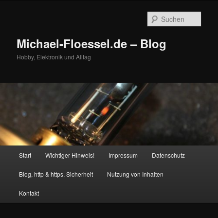
Zum
Zum
primären
sekundären
Such
Inhalt
Inhalt
springen
springen
Michael-Floessel.de – Blog
Hobby, Elektronik und Alltag
Hauptmenü
Start
Wichtiger Hinweis!
Impressum
Datenschutz
Blog, http & https, Sicherheit
Nutzung von Inhalten
Kontakt