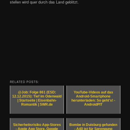
stellen wird quer durch das Land geblitzt.
RELATED POSTS:
@Job: Folge 861 (ESD:
YouTube-Videos auf das
12.12.2015): Tief im Odenwald
Android-Smartphone
| Startseite | Eisenbahn-
herunterladen: So geht's! -
Romantik | SWR.de
AndroidPIT
Sicherheitsrisiko App-Stores
Bombe in Duisburg gefunden
- Apple App Store, Google
- A40 ist für Sprengung