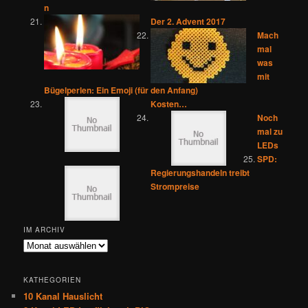
n
Der 2. Advent 2017
Mach
mal
was
mit
Bügelperlen: Ein Emoji (für den Anfang)
Kosten…
Noch
mal zu
LEDs
SPD:
Regierungshandeln treibt
Strompreise
IM ARCHIV
Im
Archiv
KATHEGORIEN
10 Kanal Hauslicht