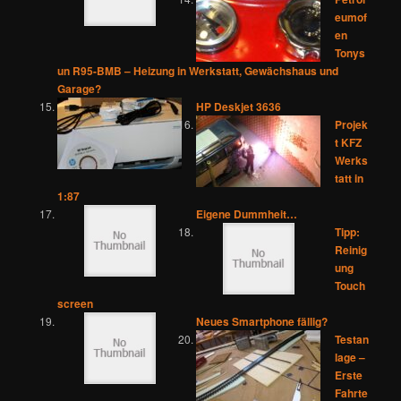
eumof
en
Tonys
un R95-BMB – Heizung in Werkstatt, Gewächshaus und
Garage?
HP Deskjet 3636
Projek
t KFZ
Werks
tatt in
1:87
Eigene Dummheit…
Tipp:
Reinig
ung
Touch
screen
Neues Smartphone fällig?
Testan
lage –
Erste
Fahrte