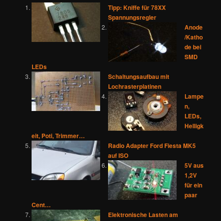
Tipp: Kniffe für 78XX
Spannungsregler
Anode
/Katho
de bei
SMD
LEDs
Schaltungsaufbau mit
Lochrasterplatinen
Lampe
n,
LEDs,
Helligk
eit, Poti, Trimmer…
Radio Adapter Ford Fiesta MK5
auf ISO
5V aus
1,2V
für ein
paar
Cent…
Elektronische Lasten am