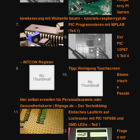
erry Pi
Garten
bewässerung mit Webseite bauen – tutorials-raspberrypi.de
PIC Programmieren mit MPLAB
(Teil 1)
Der
PIC
12F67
5 Teil 4
– INTCON Register
Tipp: Reinigung Touchscreen
Biome
trisch
e
Passbi
lder selbst erstellen für Personalausweis oder
Gesundheitskarte | Bitpage.de – Der Technikblog
Einfaches Lauflicht auf
Lochraster mit PIC 16F688 und
SMD LEDs – Teil 1
Frage
n zur