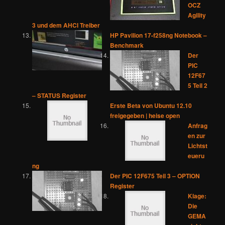
OCZ
Agility
3 und dem AHCI Treiber
HP Pavilion 17-f258ng Notebook –
Benchmark
Der
PIC
12F67
5 Teil 2
– STATUS Register
Erste Beta von Ubuntu 12.10
freigegeben | heise open
Anfrag
en zur
Lichtst
eueru
ng
Der PIC 12F675 Teil 3 – OPTION
Register
Klage:
Die
GEMA