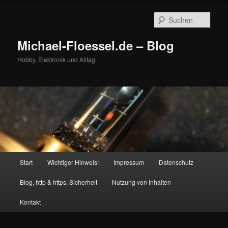
Zum
Zum
primären
sekundären
Such
Inhalt
Inhalt
springen
springen
Michael-Floessel.de – Blog
Hobby, Elektronik und Alltag
Hauptmenü
Start
Wichtiger Hinweis!
Impressum
Datenschutz
Blog, http & https, Sicherheit
Nutzung von Inhalten
Kontakt