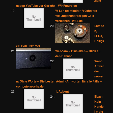
zieht
gegen YouTube vor Gericht – WinFuture.de
W-Lan statt kalter Früchtetee –
Wie Jugendherbergen Geld
verdienen | WAZ.de
Lampe
n,
LEDs,
Helligk
eit, Poti, Trimmer…
Webcam – Dinslaken – Blick auf
den Bahnhof
Wenn
Anwen
der
nerve
n: Ohne Worte – Die besten Admin-Antworten für alle Fälle –
computerwoche.de
1. Advent
Ebay:
Kein
Hande
l mehr