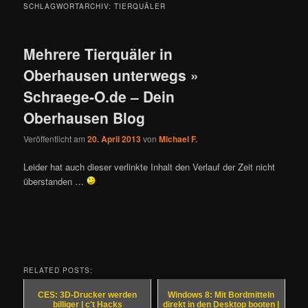
SCHLAGWORTARCHIV:
TIERQUÄLER
Mehrere Tierquäler in
Oberhausen unterwegs »
Schraege-O.de – Dein
Oberhausen Blog
Veröffentlicht am
20. April 2013
von
Michael F.
Leider hat auch dieser verlinkte Inhalt den Verlauf der Zeit nicht
überstanden …
RELATED POSTS:
CES: 3D-Drucker werden
Windows 8: Mit Bordmitteln
billiger | c't Hacks
direkt in den Desktop booten |