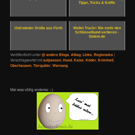
Tipps, Tricks & Kniffe
Und wieder Grüße aus Fürth
Wallet Trackr: Nie mehr den
Schlüsselbund verlieren -
Golem.de
Veröffentlicht unter
@ andere Blogs
,
Alltag
,
Links
,
Regionales
|
Verschlagwortet mit
aufpassen
,
Hund
,
Katze
,
Köder
,
Kriminell
,
Oberhausen
,
Tierquäler
,
Warnung
Mal was völlig anderes: ;-)