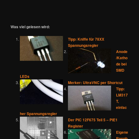
Was viel gelesen wird:
Tipp: Kniffe für 78XX
Spannungsregler
Anode
/Katho
de bei
SMD
LEDs
Merker: UltraVNC per Shortcut
Tipp:
LM317
T,
einfac
her Spannungsregler
Der PIC 12F675 Teil 5 – PIE1
Register
Eigene
Raspb