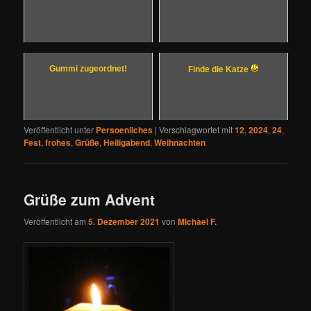
Gummi zugeordnet!
Finde die Katze
Veröffentlicht unter
Persoenliches
|
Verschlagwortet mit
12
,
2024
,
24
,
Fest
,
frohes
,
Grüße
,
Heiligabend
,
Weihnachten
Grüße zum Advent
Veröffentlicht am
5. Dezember 2021
von
Michael F.