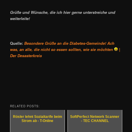
Grüße und Wünsche, die ich hier gerne unterstreiche und
weiterleite!
Quelle:
Besondere Grüße an die Diabetes-Gemeinde! Ach
was, an alle, die nicht so essen sollten, wie sie möchten
|
Der Desasterkreis
RELATED POSTS:
Rösler lehnt Sozialtarife beim
SoftPerfect Network Scanner
Strom ab - T-Online
- TEC CHANNEL