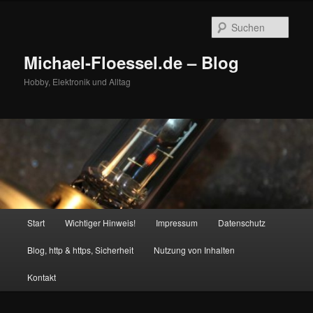
Zum
Zum
primären
sekundären
Such
Inhalt
Inhalt
springen
springen
Michael-Floessel.de – Blog
Hobby, Elektronik und Alltag
Hauptmenü
Start
Wichtiger Hinweis!
Impressum
Datenschutz
Blog, http & https, Sicherheit
Nutzung von Inhalten
Kontakt