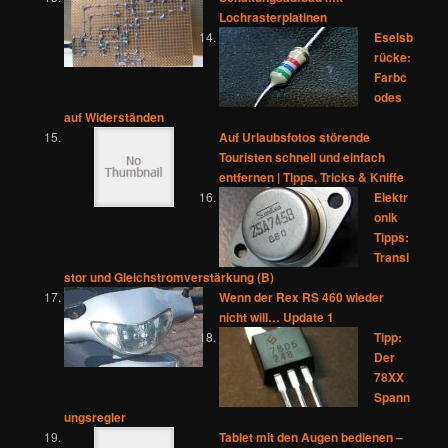
Lochrasterplatinen
Eselsb
rücke:
Farbc
odes
auf Widerständen
Auf Urlaubsfotos störende
Touristen schnell und einfach
entfernen | Tipps, Tricks & Kniffe
Elektr
onik
Tipps:
Transi
stor und Gleichstromverstärkung (B)
Wenn der Rex RS 460 wieder
nicht will… Update 1
Tipp:
Der
78XX
Spann
ungsregler
Tablet mit den Augen bedienen –