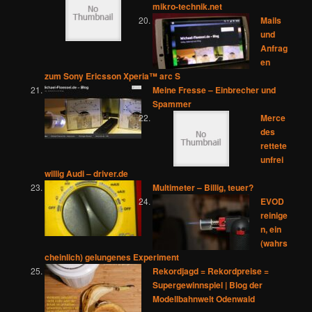
mikro-technik.net
Mails
und
Anfrag
en
zum Sony Ericsson Xperia™ arc S
Meine Fresse – Einbrecher und
Spammer
Merce
des
rettete
unfrei
willig Audi – driver.de
Multimeter – Billig, teuer?
EVOD
reinige
n, ein
(wahrs
cheinlich) gelungenes Experiment
Rekordjagd = Rekordpreise =
Supergewinnspiel | Blog der
Modellbahnwelt Odenwald