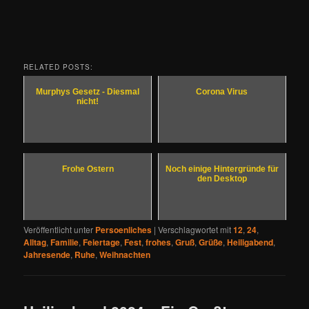
RELATED POSTS:
Murphys Gesetz - Diesmal
Corona Virus
nicht!
Frohe Ostern
Noch einige Hintergründe für
den Desktop
Veröffentlicht unter
Persoenliches
|
Verschlagwortet mit
12
,
24
,
Alltag
,
Familie
,
Feiertage
,
Fest
,
frohes
,
Gruß
,
Grüße
,
Heiligabend
,
Jahresende
,
Ruhe
,
Weihnachten