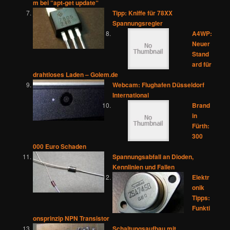
m bei “apt-get update“
Tipp: Kniffe für 78XX
Spannungsregler
A4WP:
Neuer
Stand
ard für
drahtloses Laden – Golem.de
Webcam: Flughafen Düsseldorf
International
Brand
in
Fürth:
300
000 Euro Schaden
Spannungsabfall an Dioden,
Kennlinien und Fallen
Elektr
onik
Tipps:
Funkti
onsprinzip NPN Transistor
Schaltungsaufbau mit