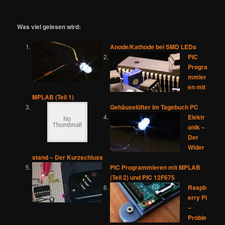
Was viel gelesen wird:
Anode/Kathode bei SMD LEDs
PIC
Progra
mmier
en mit
MPLAB (Teil 1)
Gehäuselüfter im Tagebuch PC
Elektr
onik –
Der
Wider
stand – Der Kurzschluss
PIC Programmieren mit MPLAB
(Teil 2) und PIC 12F675
Raspb
erry Pi
–
Proble