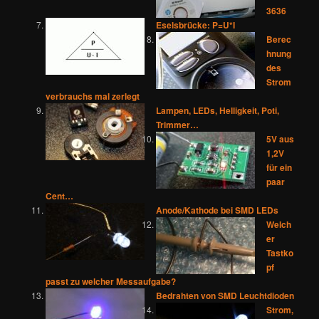
3636
Eselsbrücke: P=U*I
Berec
hnung
des
Strom
verbrauchs mal zerlegt
Lampen, LEDs, Helligkeit, Poti,
Trimmer…
5V aus
1,2V
für ein
paar
Cent…
Anode/Kathode bei SMD LEDs
Welch
er
Tastko
pf
passt zu welcher Messaufgabe?
Bedrahten von SMD Leuchtdioden
Strom,