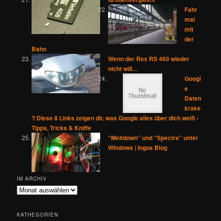
Fahr
mal
mit
der
Bahn
Wenn der Rex RS 460 wieder
nicht will…
Googl
e
Daten
krake
? Diese 8 Links zeigen dir, was Google alles über dich weiß ›
Tipps, Tricks & Kniffe
“Meltdown” und “Spectre” unter
Windows | Ingos Blog
IM ARCHIV
Im
Archiv
KATHEGORIEN