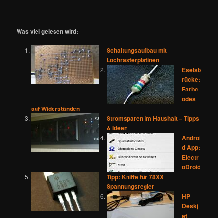
Was viel gelesen wird:
Schaltungsaufbau mit
Lochrasterplatinen
Eselsb
rücke:
Farbc
odes
auf Widerständen
Stromsparen im Haushalt – Tipps
& Ideen
Androi
d App:
Electr
oDroid
Tipp: Kniffe für 78XX
Spannungsregler
HP
Deskj
et