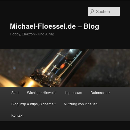
Zum
Zum
primären
sekundären
Such
Inhalt
Inhalt
springen
springen
Michael-Floessel.de – Blog
Hobby, Elektronik und Alltag
Hauptmenü
Start
Wichtiger Hinweis!
Impressum
Datenschutz
Blog, http & https, Sicherheit
Nutzung von Inhalten
Kontakt