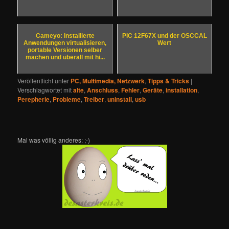
Cameyo: Installierte
PIC 12F67X und der OSCCAL
Anwendungen virtualisieren,
Wert
portable Versionen selber
machen und überall mit hi...
Veröffentlicht unter
PC, Multimedia, Netzwerk
,
Tipps & Tricks
|
Verschlagwortet mit
alte
,
Anschluss
,
Fehler
,
Geräte
,
installation
,
Perepherie
,
Probleme
,
Treiber
,
uninstall
,
usb
Mal was völlig anderes: ;-)