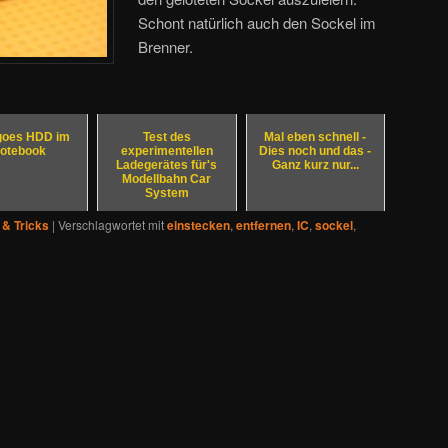
Schont natürlich auch den Sockel im
Brenner.
goes HDD im
Test des
Mal eben schnell -
otebook
experimentellen
Dies noch und das -
Ladegerätes für's
Ganz kurz nur...
Modellbahn Car
System
 & Tricks
|
Verschlagwortet mit
einstecken
,
entfernen
,
IC
,
sockel
,