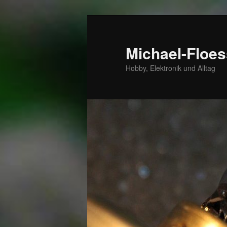
Zum
Zum
primären
sekundären
Inhalt
Inhalt
Michael-Floes
springen
springen
Hobby, Elektronik und Alltag