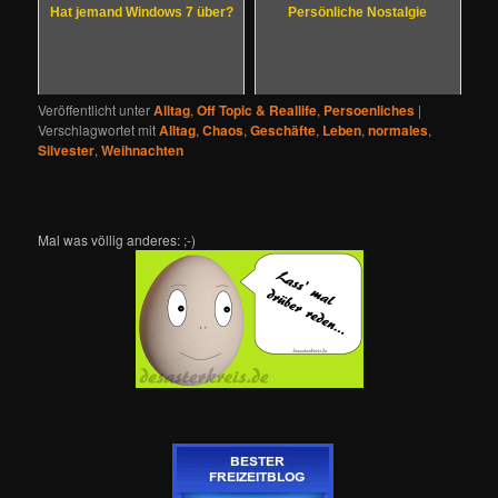
Hat jemand Windows 7 über?
Persönliche Nostalgie
Veröffentlicht unter
Alltag
,
Off Topic & Reallife
,
Persoenliches
|
Verschlagwortet mit
Alltag
,
Chaos
,
Geschäfte
,
Leben
,
normales
,
Silvester
,
Weihnachten
Mal was völlig anderes: ;-)