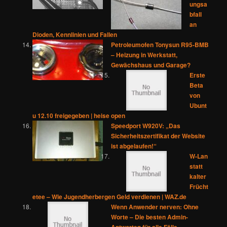
ungsa
bfall
an
Dioden, Kennlinien und Fallen
Petroleumofen Tonysun R95-BMB
– Heizung in Werkstatt,
Gewächshaus und Garage?
Erste
Beta
von
Ubunt
u 12.10 freigegeben | heise open
Speedport W920V: „Das
Sicherheitszertifikat der Website
ist abgelaufen!“
W-Lan
statt
kalter
Frücht
etee – Wie Jugendherbergen Geld verdienen | WAZ.de
Wenn Anwender nerven: Ohne
Worte – Die besten Admin-