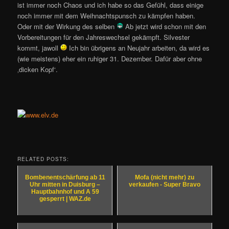
ist immer noch Chaos und ich habe so das Gefühl, dass einige
noch immer mit dem Weihnachtspunsch zu kämpfen haben.
Oder mit der Wirkung des selben
Ab jetzt wird schon mit den
Vorbereitungen für den Jahreswechsel gekämpft. Silvester
kommt, jawoll
Ich bin übrigens an Neujahr arbeiten, da wird es
(wie meistens) eher ein ruhiger 31. Dezember. Dafür aber ohne
‚dicken Kopf‘.
RELATED POSTS:
Bombenentschärfung ab 11
Mofa (nicht mehr) zu
Uhr mitten in Duisburg –
verkaufen - Super Bravo
Hauptbahnhof und A 59
gesperrt | WAZ.de