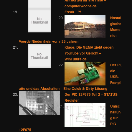
Antworten für alle Fälle –
computerwoche.de
Freak…?!
Nostal
gische
Mome
nte:
Voerde Niederrhein vor > 25 Jahren
Klage: Die GEMA zieht gegen
YouTube vor Gericht –
WinFuture.de
Der Pi,
die
USB-
Festpl
atte und das Abschalten – Eine Quick & Dirty Lösung
Der PIC 12F675 Teil 2 – STATUS
Register
Unisc
haltun
g für
PIC
12F675