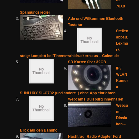
78XX
Spannungsregler
Ade und Willkommen Bluetooth
Tastatur
Stellen
abbau:
Lexma
rk
steigt komplett bei Tintenstrahldruckern aus – Golem.de
SD Karten über 32GB
IP /
WLAN
Kamer
a
SUNLUXY SL-C702 (und andere..) ohne App einrichten
Webcams Duisburg Innenhafen
Webca
m –
Dinsla
ken –
Blick auf den Bahnhof
Nachtrag: Radio Adapter Ford