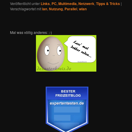
Veröffentlicht unter
Links
,
PC, Multimedia, Netzwerk
,
Tipps & Tricks
|
Verschlagwortet mit
lan
,
Nutzung
,
Parallel
,
wlan
Mal was völlig anderes: ;-)