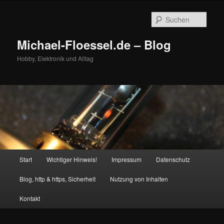
Zum
Zum
primären
sekundären
Such
Inhalt
Inhalt
springen
springen
Michael-Floessel.de – Blog
Hobby, Elektronik und Alltag
Hauptmenü
Start
Wichtiger Hinweis!
Impressum
Datenschutz
Blog, http & https, Sicherheit
Nutzung von Inhalten
Kontakt