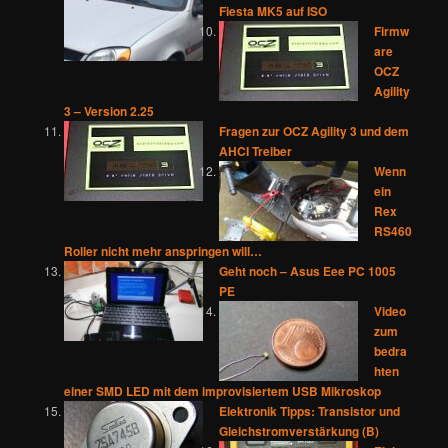
Fiesta MK5 auf ISO
Firmw
are
OCZ
Agility
3 – Version 2.25
Fragen zur OCZ Agility 3 und dem
AHCI Treiber
Wenn
ein
Rex
RS460
Roller nicht mehr anspringen will…
Geht noch – Asus Eee PC 1005
PE
Video
zum
bedra
hten
einer SMD LED mit dem improvisiertem USB Mikroskop
Elektronik Tipps: Transistor und
Gleichstromverstärkung (B)