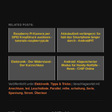
RELATED POSTS:
Raspberry Pi Kamera per
Akkulaufzeit verlängern: So
GPIO Knopfdruck auslösen -
hält das Smartphone länger
tutorials-raspberrypi.de
durch - AndroidPIT
Elektronik - Der Widerstand -
Android: Abgesicherter
Der Kurzschluss
Modus für Handy-Notfälle -
News - CHIP Online
Veröffentlicht unter
Elektronik
,
Tipps & Tricks
|
Verschlagwortet mit
Anschluss
,
led
,
Leuchtdiode
,
Parallel
,
reihe
,
schaltung
,
Serie
,
Spannung
,
Strom
,
Überlast