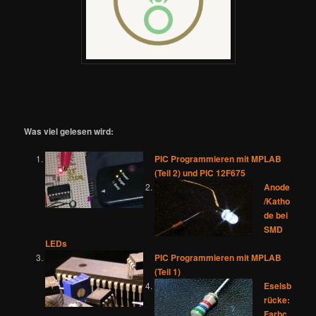
Was viel gelesen wird:
PIC Programmieren mit MPLAB
(Teil 2) und PIC 12F675
Anode
/Katho
de bei
SMD
LEDs
PIC Programmieren mit MPLAB
(Teil 1)
Eselsb
rücke:
Farbc