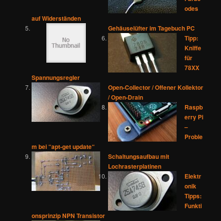
odes
auf Widerständen
Gehäuselüfter im Tagebuch PC
Tipp:
Kniffe
für
78XX
Spannungsregler
Open-Collector / Offener Kollektor
/ Open-Drain
Raspb
erry Pi
–
Proble
m bei “apt-get update“
Schaltungsaufbau mit
Lochrasterplatinen
Elektr
onik
Tipps:
Funkti
onsprinzip NPN Transistor