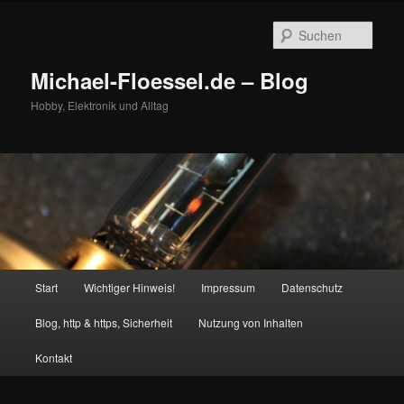
Zum
Zum
primären
sekundären
Such
Inhalt
Inhalt
springen
springen
Michael-Floessel.de – Blog
Hobby, Elektronik und Alltag
Hauptmenü
Start
Wichtiger Hinweis!
Impressum
Datenschutz
Blog, http & https, Sicherheit
Nutzung von Inhalten
Kontakt