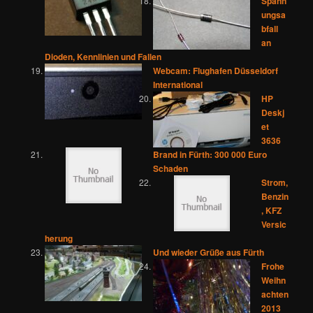
Spann
ungsa
bfall
an
Dioden, Kennlinien und Fallen
Webcam: Flughafen Düsseldorf
International
HP
Deskj
et
3636
Brand in Fürth: 300 000 Euro
Schaden
Strom,
Benzin
, KFZ
Versic
herung
Und wieder Grüße aus Fürth
Frohe
Weihn
achten
2013