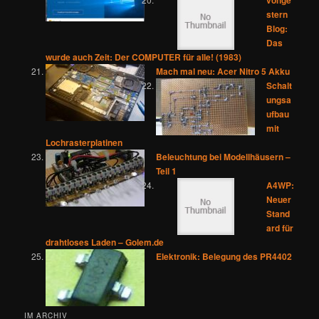
stern
Blog:
Das
wurde auch Zeit: Der COMPUTER für alle! (1983)
Mach mal neu: Acer Nitro 5 Akku
Schalt
ungsa
ufbau
mit
Lochrasterplatinen
Beleuchtung bei Modellhäusern –
Teil 1
A4WP:
Neuer
Stand
ard für
drahtloses Laden – Golem.de
Elektronik: Belegung des PR4402
IM ARCHIV