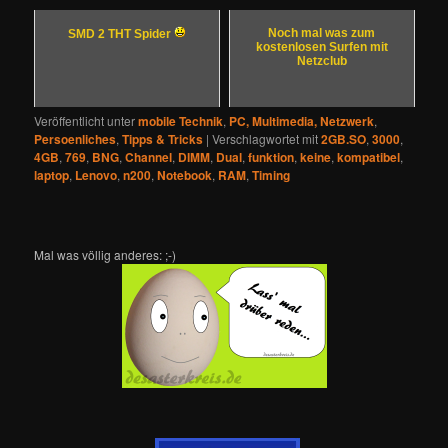
Noch mal was zum
SMD 2 THT Spider
kostenlosen Surfen mit
Netzclub
Veröffentlicht unter
mobile Technik
,
PC, Multimedia, Netzwerk
,
Persoenliches
,
Tipps & Tricks
|
Verschlagwortet mit
2GB.SO
,
3000
,
4GB
,
769
,
BNG
,
Channel
,
DIMM
,
Dual
,
funktion
,
keine
,
kompatibel
,
laptop
,
Lenovo
,
n200
,
Notebook
,
RAM
,
Timing
Mal was völlig anderes: ;-)