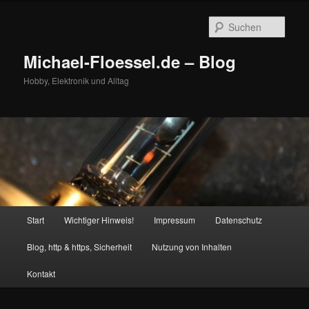
Zum
Zum
primären
sekundären
Such
Inhalt
Inhalt
springen
springen
Michael-Floessel.de – Blog
Hobby, Elektronik und Alltag
Hauptmenü
Start
Wichtiger Hinweis!
Impressum
Datenschutz
Blog, http & https, Sicherheit
Nutzung von Inhalten
Kontakt