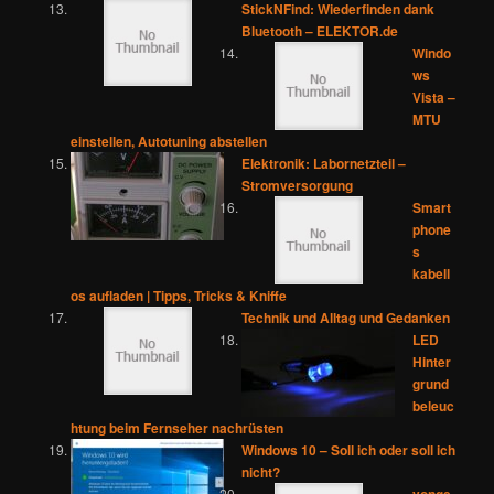
StickNFind: Wiederfinden dank
Bluetooth – ELEKTOR.de
Windo
ws
Vista –
MTU
einstellen, Autotuning abstellen
Elektronik: Labornetzteil –
Stromversorgung
Smart
phone
s
kabell
os aufladen | Tipps, Tricks & Kniffe
Technik und Alltag und Gedanken
LED
Hinter
grund
beleuc
htung beim Fernseher nachrüsten
Windows 10 – Soll ich oder soll ich
nicht?
vonge