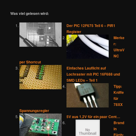
Was viel gelesen wird:
Der PIC 12F675 Teil 6 – PIR1
Register
Merke
r:
UltraV
NC
per Shortcut
Einfaches Lauflicht auf
Lochraster mit PIC 16F688 und
SMD LEDs – Teil 1
Tipp:
Kniffe
für
78XX
Spannungsregler
5V aus 1,2V für ein paar Cent…
Brand
in
Fürth: