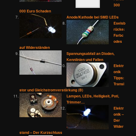
300
000 Euro Schaden
Anode/Kathode bei SMD LEDs
Eselsb
rücke:
Farbc
odes
auf Widerständen
Spannungsabfall an Dioden,
Kennlinien und Fallen
Elektr
onik
Tipps:
Transi
stor und Gleichstromverstärkung (B)
Lampen, LEDs, Helligkeit, Poti,
Trimmer…
Elektr
onik –
Der
Wider
stand – Der Kurzschluss