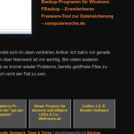
Backup-Programm für Windows:
FBackup – Erweiterbares
Freeware-Tool zur Datensicherung
– computerwoche.de
.
det sich im oben verlinkten Artikel. Ich hab’s mir gerade
ern über Netzwerk ist mir wichtig. Bei vielen anderen
es immer wieder Probleme, bereits geöffnete Files zu
ch nicht der Fall zu sein.
pberry Pi -
Neuer Prozess für
Calibre 1.0: E-
 bei ''apt-get
bessere und billigere
Reader-Software
update''
LEDs & Co. -
WinFuture.de
media, Netzwerk
,
Tipps & Tricks
|
Verschlagwortet mit
Backup
,