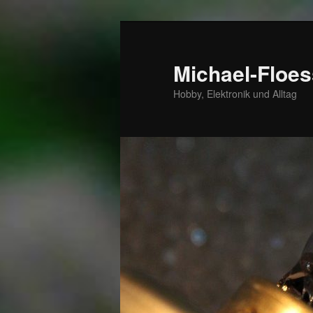
Zum
Zum
primären
sekundären
Inhalt
Inhalt
Michael-Floes
springen
springen
Hobby, Elektronik und Alltag