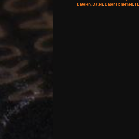
Dateien
,
Daten
,
Datensicherheit
,
F