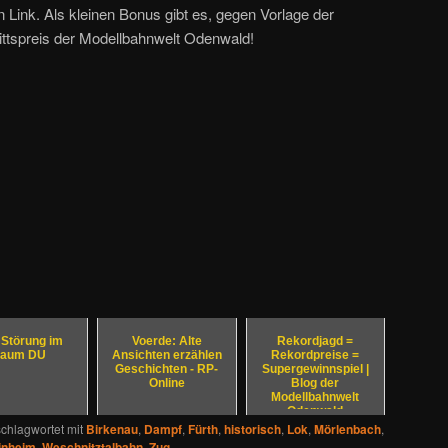
 Link. Als kleinen Bonus gibt es, gegen Vorlage der
rittspreis der Modellbahnwelt Odenwald!
Störung im
Voerde: Alte
Rekordjagd =
aum DU
Ansichten erzählen
Rekordpreise =
Geschichten - RP-
Supergewinnspiel |
Online
Blog der
Modellbahnwelt
Odenwald
chlagwortet mit
Birkenau
,
Dampf
,
Fürth
,
historisch
,
Lok
,
Mörlenbach
,
inheim
,
Weschnitztalbahn
,
Zug