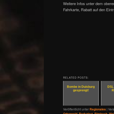
Weitere Infos unter dem oberen
Fahrkarte, Rabatt auf den Eint
RELATED POSTS:
Bombe in Duisburg
DSL 
gesprengt!
R
Veröffentlicht unter
Regionales
|
Vers
Odenwald
,
Reduziert
,
Rimbach
,
We