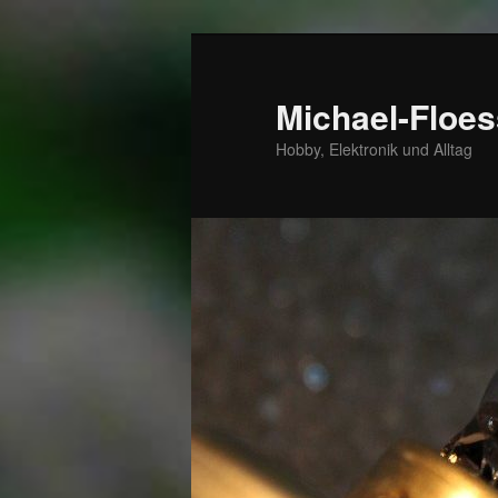
Zum
Zum
primären
sekundären
Inhalt
Inhalt
Michael-Floes
springen
springen
Hobby, Elektronik und Alltag