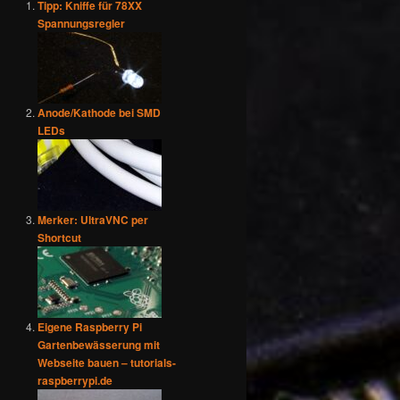
Tipp: Kniffe für 78XX
Spannungsregler
Anode/Kathode bei SMD
LEDs
Merker: UltraVNC per
Shortcut
Eigene Raspberry Pi
Gartenbewässerung mit
Webseite bauen – tutorials-
raspberrypi.de