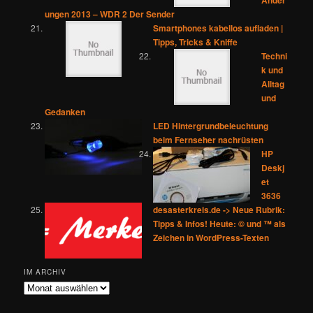
Änder
ungen 2013 – WDR 2 Der Sender
Smartphones kabellos aufladen |
Tipps, Tricks & Kniffe
Techni
k und
Alltag
und
Gedanken
LED Hintergrundbeleuchtung
beim Fernseher nachrüsten
HP
Deskj
et
3636
desasterkreis.de -> Neue Rubrik:
Tipps & Infos! Heute: © und ™ als
Zeichen in WordPress-Texten
IM ARCHIV
Im
Archiv