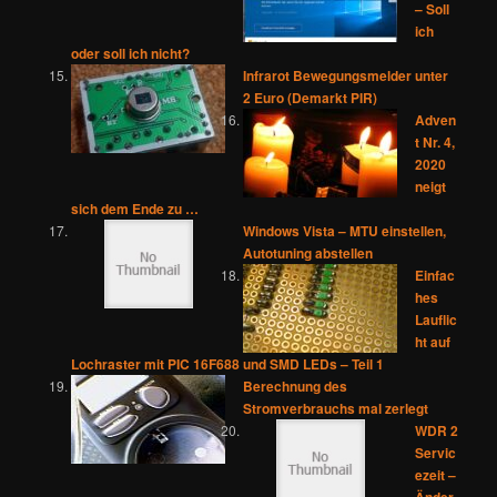
– Soll
ich
oder soll ich nicht?
Infrarot Bewegungsmelder unter
2 Euro (Demarkt PIR)
Adven
t Nr. 4,
2020
neigt
sich dem Ende zu …
Windows Vista – MTU einstellen,
Autotuning abstellen
Einfac
hes
Lauflic
ht auf
Lochraster mit PIC 16F688 und SMD LEDs – Teil 1
Berechnung des
Stromverbrauchs mal zerlegt
WDR 2
Servic
ezeit –