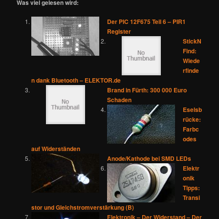
Was viel gelesen wird:
Der PIC 12F675 Teil 6 – PIR1
Register
StickN
Find:
Wiede
rfinde
n dank Bluetooth – ELEKTOR.de
Brand in Fürth: 300 000 Euro
Schaden
Eselsb
rücke:
Farbc
odes
auf Widerständen
Anode/Kathode bei SMD LEDs
Elektr
onik
Tipps:
Transi
stor und Gleichstromverstärkung (B)
Elektronik – Der Widerstand – Der