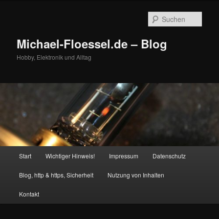
Zum
Zum
primären
sekundären
Such
Inhalt
Inhalt
springen
springen
Michael-Floessel.de – Blog
Hobby, Elektronik und Alltag
Hauptmenü
Start
Wichtiger Hinweis!
Impressum
Datenschutz
Blog, http & https, Sicherheit
Nutzung von Inhalten
Kontakt