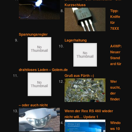
Kurzschluss
Tipp:
Kniffe
für
78XX
Spannungsregler
Lagerhaltung
A4WP:
Neuer
Stand
ard für
drahtloses Laden – Golem.de
Gruß aus Fürth :-)
Wer
sucht,
der
findet
– oder auch nicht
Wenn der Rex RS 460 wieder
nicht will… Update 1
Windo
ws 10