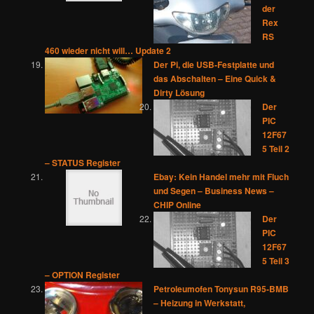
der
Rex
RS
460 wieder nicht will… Update 2
Der Pi, die USB-Festplatte und
das Abschalten – Eine Quick &
Dirty Lösung
Der
PIC
12F67
5 Teil 2
– STATUS Register
Ebay: Kein Handel mehr mit Fluch
und Segen – Business News –
CHIP Online
Der
PIC
12F67
5 Teil 3
– OPTION Register
Petroleumofen Tonysun R95-BMB
– Heizung in Werkstatt,