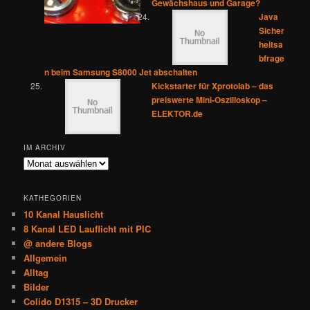
Gewächshaus und Garage?
Java
Sicher
heitsa
bfrage
n beim Samsung S8000 Jet abschalten
Kickstarter für Xprotolab – das
preiswerte Mini-Oszilloskop –
ELEKTOR.de
IM ARCHIV
Im
Archiv
KATHEGORIEN
10 Kanal Hauslicht
8 Kanal LED Lauflicht mit PIC
@ andere Blogs
Allgemein
Alltag
Bilder
Colido D1315 – 3D Drucker