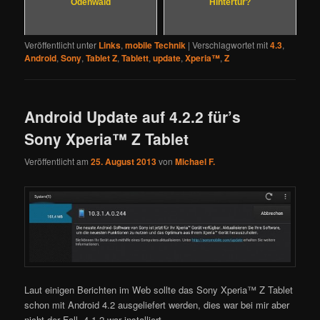
Odenwald
Hintertür?
Veröffentlicht unter
Links
,
mobile Technik
|
Verschlagwortet mit
4.3
,
Android
,
Sony
,
Tablet Z
,
Tablett
,
update
,
Xperia™
,
Z
Android Update auf 4.2.2 für’s
Sony Xperia™ Z Tablet
Veröffentlicht am
25. August 2013
von
Michael F.
Laut einigen Berichten im Web sollte das Sony Xperia™ Z Tablet
schon mit Android 4.2 ausgeliefert werden, dies war bei mir aber
nicht der Fall, 4.1.2 war installiert.