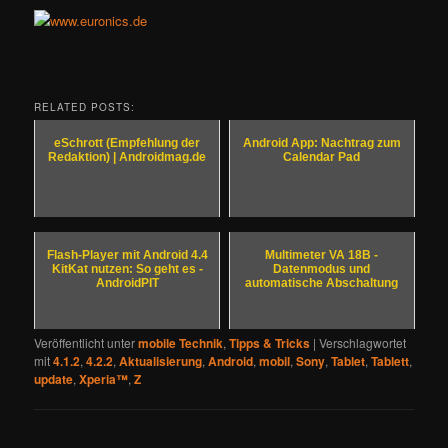
RELATED POSTS:
eSchrott (Empfehlung der
Android App: Nachtrag zum
Redaktion) | Androidmag.de
Calendar Pad
Flash-Player mit Android 4.4
Multimeter VA 18B -
KitKat nutzen: So geht es -
Datenmodus und
AndroidPIT
automatische Abschaltung
Veröffentlicht unter
mobile Technik
,
Tipps & Tricks
|
Verschlagwortet
mit
4.1.2
,
4.2.2
,
Aktualisierung
,
Android
,
mobil
,
Sony
,
Tablet
,
Tablett
,
update
,
Xperia™
,
Z