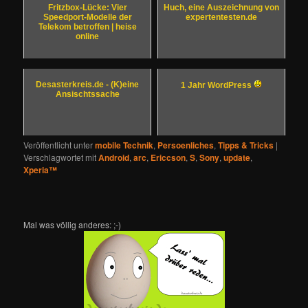
Fritzbox-Lücke: Vier
Huch, eine Auszeichnung von
Speedport-Modelle der
expertentesten.de
Telekom betroffen | heise
online
Desasterkreis.de - (K)eine
1 Jahr WordPress
Ansischtssache
Veröffentlicht unter
mobile Technik
,
Persoenliches
,
Tipps & Tricks
|
Verschlagwortet mit
Android
,
arc
,
Ericcson
,
S
,
Sony
,
update
,
Xperia™
Mal was völlig anderes: ;-)