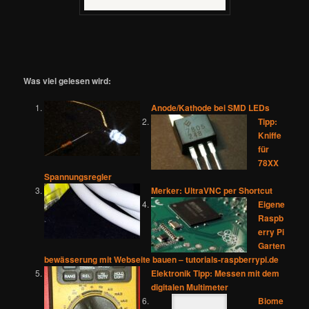
Was viel gelesen wird:
Anode/Kathode bei SMD LEDs
Tipp:
Kniffe
für
78XX
Spannungsregler
Merker: UltraVNC per Shortcut
Eigene
Raspb
erry Pi
Garten
bewässerung mit Webseite bauen – tutorials-raspberrypi.de
Elektronik Tipp: Messen mit dem
digitalen Multimeter
Biome