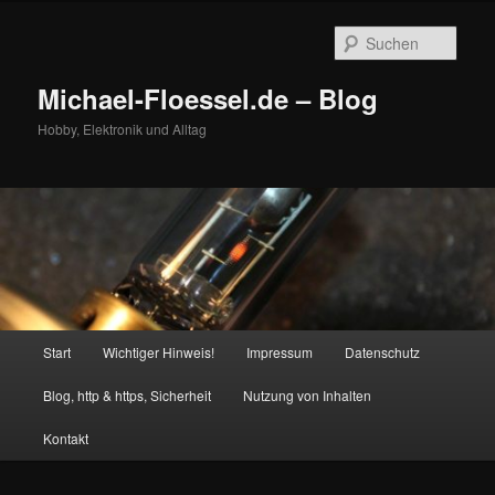
Zum
Zum
primären
sekundären
Such
Inhalt
Inhalt
springen
springen
Michael-Floessel.de – Blog
Hobby, Elektronik und Alltag
Hauptmenü
Start
Wichtiger Hinweis!
Impressum
Datenschutz
Blog, http & https, Sicherheit
Nutzung von Inhalten
Kontakt