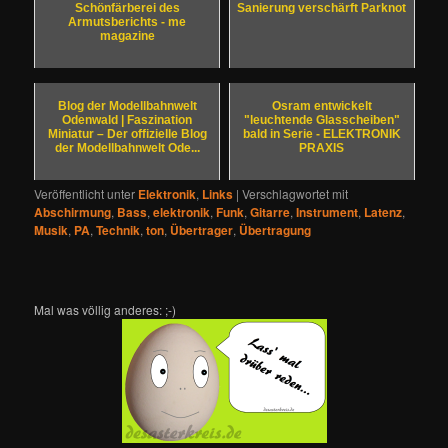
Schönfärberei des
Sanierung verschärft Parknot
Armutsberichts - me
magazine
Blog der Modellbahnwelt
Osram entwickelt
Odenwald | Faszination
"leuchtende Glasscheiben"
Miniatur – Der offizielle Blog
bald in Serie - ELEKTRONIK
der Modellbahnwelt Ode...
PRAXIS
Veröffentlicht unter
Elektronik
,
Links
|
Verschlagwortet mit
Abschirmung
,
Bass
,
elektronik
,
Funk
,
Gitarre
,
Instrument
,
Latenz
,
Musik
,
PA
,
Technik
,
ton
,
Übertrager
,
Übertragung
Mal was völlig anderes: ;-)