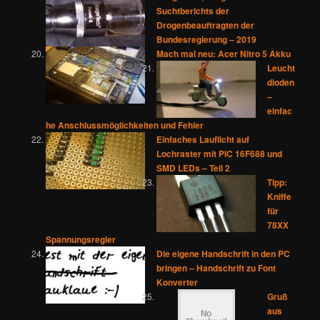
Suchtberichts der
Drogenbeauftragten der
Bundesregierung – 2019
Mach mal neu: Acer Nitro 5 Akku
Leucht
dioden
–
einfac
he Anschlussmöglichkeiten und Fehler
Einfaches Lauflicht auf
Lochraster mit PIC 16F688 und
SMD LEDs – Teil 2
Tipp:
Kniffe
für
78XX
Spannungsregler
Die eigene Handschrift in den PC
bringen – Handschrift zu Font
Konverter
Gruß
aus