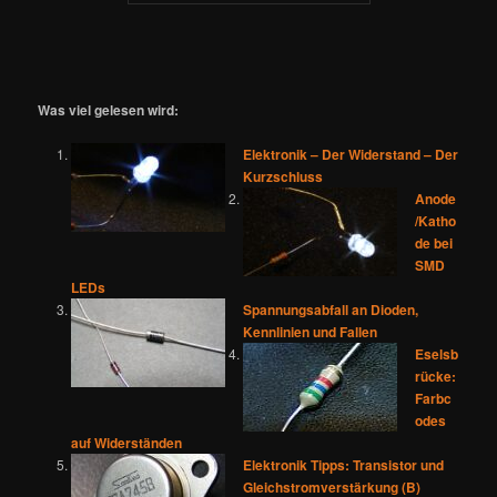
Was viel gelesen wird:
Elektronik – Der Widerstand – Der
Kurzschluss
Anode
/Katho
de bei
SMD
LEDs
Spannungsabfall an Dioden,
Kennlinien und Fallen
Eselsb
rücke:
Farbc
odes
auf Widerständen
Elektronik Tipps: Transistor und
Gleichstromverstärkung (B)