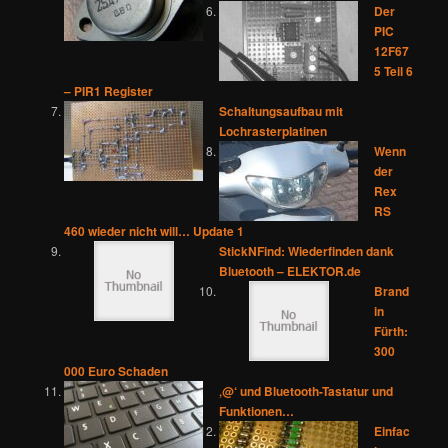
Der
PIC
12F67
5 Teil 6
– PIR1 Register
Schaltungsaufbau mit
Lochrasterplatinen
Wenn
der
Rex
RS
460 wieder nicht will… Update 1
StickNFind: Wiederfinden dank
Bluetooth – ELEKTOR.de
Brand
in
Fürth:
300
000 Euro Schaden
‚@‘ und Bluetooth-Tastatur und
Funktionen…
Einfac