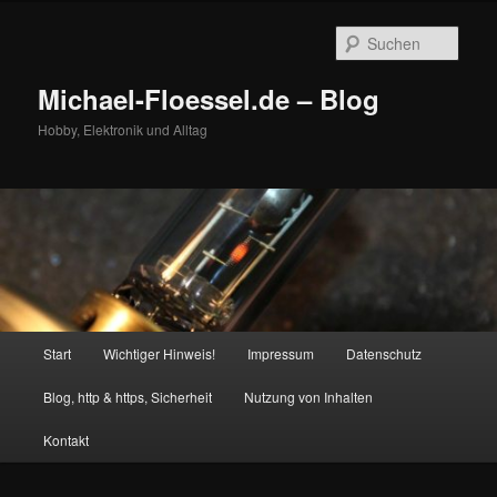
Zum
Zum
primären
sekundären
Such
Inhalt
Inhalt
springen
springen
Michael-Floessel.de – Blog
Hobby, Elektronik und Alltag
Hauptmenü
Start
Wichtiger Hinweis!
Impressum
Datenschutz
Blog, http & https, Sicherheit
Nutzung von Inhalten
Kontakt