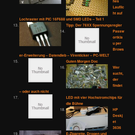
hes
Lauflic
ht auf
Lochraster mit PIC 16F688 und SMD LEDs – Teil 1
Tipp: Der 78XX Spannungsregler
Passw
ortkla
u per
Brows
er-Erweiterung – Datendieb – Virenticker – PC-WELT
Guten Morgen Doc
Wer
sucht,
der
findet
– oder auch nicht
LED mit vier Hochstromchips für
die Bühne
HP
Deskj
et
3636
E-Zigarette, Drogen und