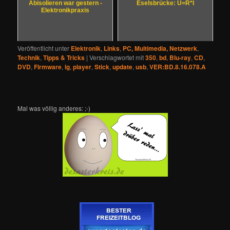
Abisolieren war gestern -
Eselsbrücke: U=R*I
Elektronikpraxis
Veröffentlicht unter
Elektronik
,
Links
,
PC, Multimedia, Netzwerk
,
Technik
,
Tipps & Tricks
|
Verschlagwortet mit
350
,
bd
,
Blu-ray
,
CD
,
DVD
,
Firmware
,
lg
,
player
,
Stick
,
update
,
usb
,
VER:BD.8.16.078.A
Mal was völlig anderes: ;-)