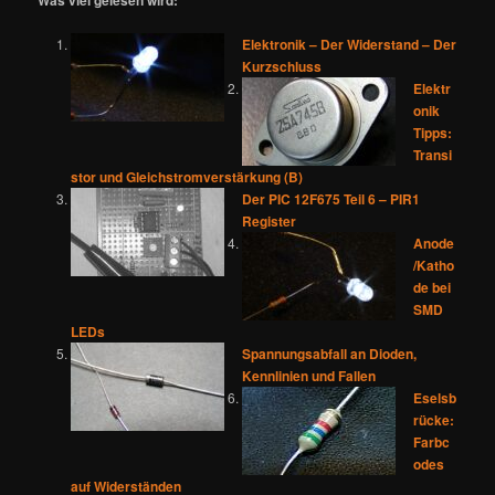
Was viel gelesen wird:
Elektronik – Der Widerstand – Der
Kurzschluss
Elektr
onik
Tipps:
Transi
stor und Gleichstromverstärkung (B)
Der PIC 12F675 Teil 6 – PIR1
Register
Anode
/Katho
de bei
SMD
LEDs
Spannungsabfall an Dioden,
Kennlinien und Fallen
Eselsb
rücke:
Farbc
odes
auf Widerständen