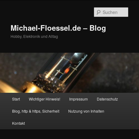
Zum
Zum
primären
sekundären
Such
Inhalt
Inhalt
springen
springen
Michael-Floessel.de – Blog
Hobby, Elektronik und Alltag
Hauptmenü
Start
Wichtiger Hinweis!
Impressum
Datenschutz
Blog, http & https, Sicherheit
Nutzung von Inhalten
Kontakt