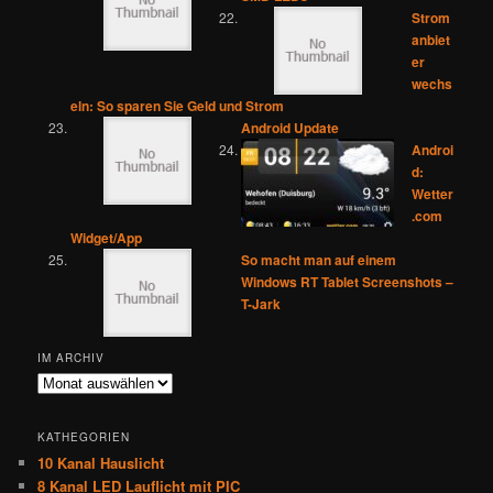
Strom
anbiet
er
wechs
eln: So sparen Sie Geld und Strom
Android Update
Androi
d:
Wetter
.com
Widget/App
So macht man auf einem
Windows RT Tablet Screenshots –
T-Jark
IM ARCHIV
Im
Archiv
KATHEGORIEN
10 Kanal Hauslicht
8 Kanal LED Lauflicht mit PIC