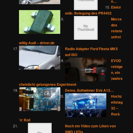
n…
Elektr
onik: Belegung des PR4402
Merce
des
rettete
unfrei
willig Audi – driver.de
Radio Adapter Ford Fiesta MK5
auf ISO
EVOD
reinige
n, ein
(wahrs
cheinlich) gelungenes Experiment
Demo, Softwinner Evb A13…
Hochz
eitstag
32 –
Rock
’n‘ Roll
Noch ein Video zum Löten von
SMD LEDs