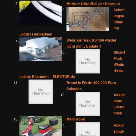
Merker: UltraVNC per Shortcut
Schalt
ungsa
ufbau
mit
Lochrasterplatinen
Wenn der Rex RS 460 wieder
nicht will… Update 1
StickN
Find:
Wiede
rfinde
n dank Bluetooth – ELEKTOR.de
Brand in Fürth: 300 000 Euro
Schaden
Akkus
ohne
Loetfa
hnen
Mein Roller
Abkür
zunge