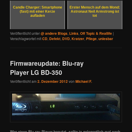
Candle Charger: Smartphone
Erster Mensch auf dem Mond:
(fast) mit einer Kerze
Astronaut Neil Armstrong ist
aufladen
tot
Veröffentlicht unter
@ andere Blogs
,
Links
,
Off Topic & Reallife
|
Verschlagwortet mit
CD
,
Defekt
,
DVD
,
Kratzer
,
Pflege
,
unlesbar
Firmwareupdate: Blu-ray
Player LG BD-350
Veröffentlicht am
2. Dezember 2012
von
Michael F.
Wer einen Blu-ray Player benutzt, sollte ja gelegentlich mal nach