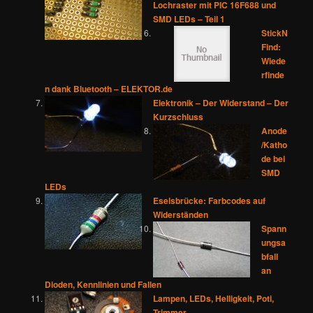
Lochraster mit PIC 16F688 und
SMD LEDs – Teil 1
StickN
Find:
Wiede
rfinde
n dank Bluetooth – ELEKTOR.de
Elektronik – Der Widerstand – Der
Kurzschluss
Anode
/Katho
de bei
SMD
LEDs
Eselsbrücke: Farbcodes auf
Widerständen
Spann
ungsa
bfall
an
Dioden, Kennlinien und Fallen
Lampen, LEDs, Helligkeit, Poti,
Trimmer…