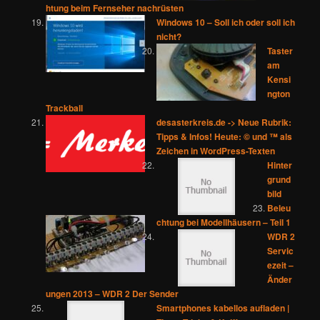
htung beim Fernseher nachrüsten
Windows 10 – Soll ich oder soll ich
nicht?
Taster
am
Kensi
ngton
Trackball
desasterkreis.de -> Neue Rubrik:
Tipps & Infos! Heute: © und ™ als
Zeichen in WordPress-Texten
Hinter
grund
bild
Beleu
chtung bei Modellhäusern – Teil 1
WDR 2
Servic
ezeit –
Änder
ungen 2013 – WDR 2 Der Sender
Smartphones kabellos aufladen |