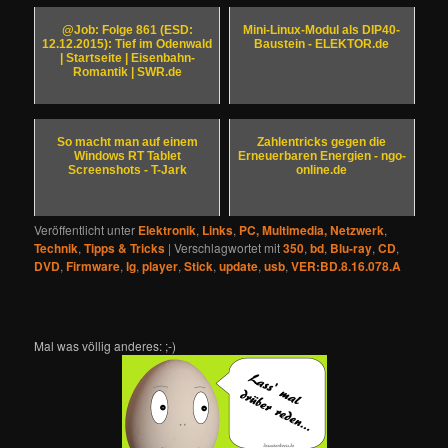
@Job: Folge 861 (ESD:
Mini-Linux-Modul als DIP40-
12.12.2015): Tief im Odenwald
Baustein - ELEKTOR.de
| Startseite | Eisenbahn-
Romantik | SWR.de
So macht man auf einem
Zahlentricks gegen die
Windows RT Tablet
Erneuerbaren Energien - ngo-
Screenshots - T-Jark
online.de
Veröffentlicht unter
Elektronik
,
Links
,
PC, Multimedia, Netzwerk
,
Technik
,
Tipps & Tricks
|
Verschlagwortet mit
350
,
bd
,
Blu-ray
,
CD
,
DVD
,
Firmware
,
lg
,
player
,
Stick
,
update
,
usb
,
VER:BD.8.16.078.A
Mal was völlig anderes: ;-)