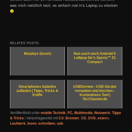
was mich natürlich reizt, es einfach mal in’s Laptop zu stecken
RELATED POSTS:
Murphys Gesetz
Nun auch noch Android 5
Lollipop für’s Xperia™ Z1
Compact
Smartphones kabellos
USBDeview - USB-Geräte
aufladen | Tipps, Tricks &
verwalten und löschen -
Kniffe
Kostenloses Tool |
TecChannel.de
Veröffentlicht unter
mobile Technik
,
PC, Multimedia, Netzwerk
,
Tipps
& Tricks
|
Verschlagwortet mit
2.0
,
Brenner
,
CD
,
DVD
,
extern
,
Laufwerk
,
lesen
,
schreiben
,
usb