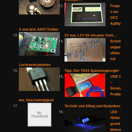
Frage
n zur
OCZ
Agility
3 und dem AHCI Treiber
5V aus 1,2V für ein paar Cent…
Schalt
ungsa
ufbau
mit
Lochrasterplatinen
Tipp: Der 78XX Spannungsregler
USB 3
–
Strom,
Proble
me, Geschwindigkeit
Technik und Alltag und Gedanken
LED
Hinter
grund
beleuc