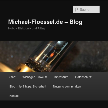
Zum
Zum
primären
sekundären
Such
Inhalt
Inhalt
springen
springen
Michael-Floessel.de – Blog
Hobby, Elektronik und Alltag
Hauptmenü
Start
Wichtiger Hinweis!
Impressum
Datenschutz
Blog, http & https, Sicherheit
Nutzung von Inhalten
Kontakt