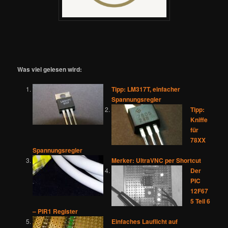
Was viel gelesen wird:
Tipp: LM317T, einfacher
Spannungsregler
Tipp:
Kniffe
für
78XX
Spannungsregler
Merker: UltraVNC per Shortcut
Der
PIC
12F67
5 Teil 6
– PIR1 Register
Einfaches Lauflicht auf