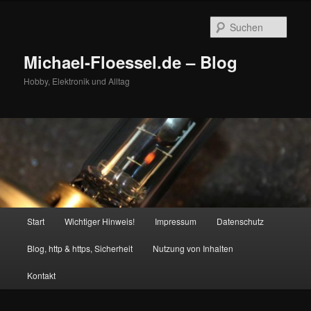
Zum
Zum
primären
sekundären
Such
Inhalt
Inhalt
springen
springen
Michael-Floessel.de – Blog
Hobby, Elektronik und Alltag
Hauptmenü
Start
Wichtiger Hinweis!
Impressum
Datenschutz
Blog, http & https, Sicherheit
Nutzung von Inhalten
Kontakt