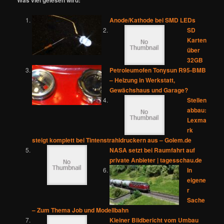
Was viel gelesen wird:
Anode/Kathode bei SMD LEDs
SD
Karten
über
32GB
Petroleumofen Tonysun R95-BMB
– Heizung in Werkstatt,
Gewächshaus und Garage?
Stellen
abbau:
Lexma
rk
steigt komplett bei Tintenstrahldruckern aus – Golem.de
NASA setzt bei Raumfahrt auf
private Anbieter | tagesschau.de
In
eigene
r
Sache
– Zum Thema Job und Modellbahn
Kleiner Bildbericht vom Umbau