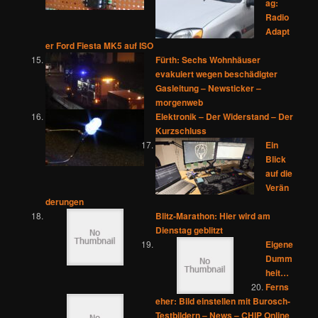
ag:
Radio
Adapt
er Ford Fiesta MK5 auf ISO
Fürth: Sechs Wohnhäuser
evakuiert wegen beschädigter
Gasleitung – Newsticker –
morgenweb
Elektronik – Der Widerstand – Der
Kurzschluss
Ein
Blick
auf die
Verän
derungen
Blitz-Marathon: Hier wird am
Dienstag geblitzt
Eigene
Dumm
heit…
Ferns
eher: Bild einstellen mit Burosch-
Testbildern – News – CHIP Online