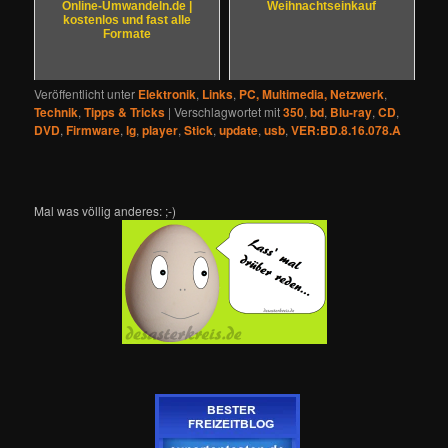
Online-Umwandeln.de |
Weihnachtseinkauf
kostenlos und fast alle
Formate
Veröffentlicht unter
Elektronik
,
Links
,
PC, Multimedia, Netzwerk
,
Technik
,
Tipps & Tricks
|
Verschlagwortet mit
350
,
bd
,
Blu-ray
,
CD
,
DVD
,
Firmware
,
lg
,
player
,
Stick
,
update
,
usb
,
VER:BD.8.16.078.A
Mal was völlig anderes: ;-)