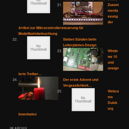
Zusam
menfa
ssung
der
Artikel zur Mikrocontrollersteuerung für
Modellbahnbeleuchtung
Sieben Sünden beim
Leiterplatten-Design
Windo
ws 10
und
unsign
ierte Treiber…
Der erste Advent und
Vergesslichkeit…
Webca
ms
Duisb
urg
Innenhafen
IM ARCHIV