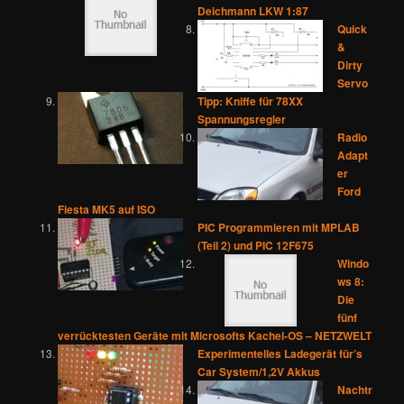
Deichmann LKW 1:87
Quick
&
Dirty
Servo
Tipp: Kniffe für 78XX
Spannungsregler
Radio
Adapt
er
Ford
Fiesta MK5 auf ISO
PIC Programmieren mit MPLAB
(Teil 2) und PIC 12F675
Windo
ws 8:
Die
fünf
verrücktesten Geräte mit Microsofts Kachel-OS – NETZWELT
Experimentelles Ladegerät für’s
Car System/1,2V Akkus
Nachtr