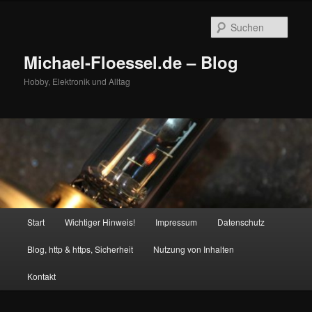
Zum
Zum
primären
sekundären
Such
Inhalt
Inhalt
springen
springen
Michael-Floessel.de – Blog
Hobby, Elektronik und Alltag
Hauptmenü
Start
Wichtiger Hinweis!
Impressum
Datenschutz
Blog, http & https, Sicherheit
Nutzung von Inhalten
Kontakt