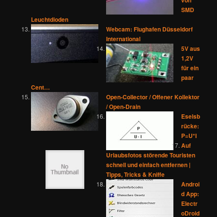
SMD
Leuchtdioden
Webcam: Flughafen Düsseldorf
International
5V aus
1,2V
für ein
paar
Cent…
Open-Collector / Offener Kollektor
/ Open-Drain
Eselsb
rücke:
P=U*I
Auf
Urlaubsfotos störende Touristen
schnell und einfach entfernen |
Tipps, Tricks & Kniffe
Androi
d App:
Electr
oDroid