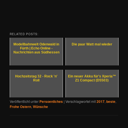
RELATED POSTS:
Modellbahnwelt Odenwald in
Die paar Watt mal wieder
Fürth | Echo Online -
Nachrichten aus Südhessen
Hochzeitstag 32 - Rock 'n'
Ein neuer Akku für's Xperia™
Roll
Z1 Compact (D5503)
Veröffentlicht unter
Persoenliches
|
Verschlagwortet mit
2017
,
beste
,
Frohe Ostern
,
Wünsche