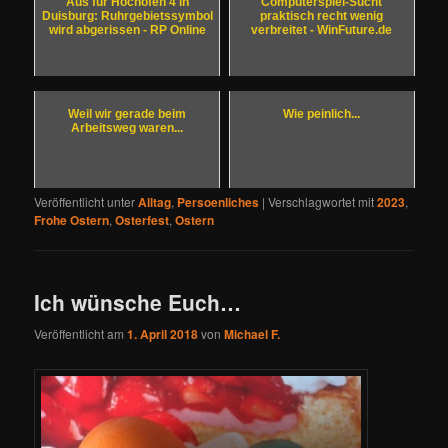
Aus für Hochofen 4 in
Computerspiel-Sucht
Duisburg: Ruhrgebietssymbol
praktisch recht wenig
wird abgerissen - RP Online
verbreitet - WinFuture.de
Weil wir gerade beim
Wie peinlich...
Arbeitsweg waren...
Veröffentlicht unter
Alltag
,
Persoenliches
|
Verschlagwortet mit
2023
,
Frohe Ostern
,
Osterfest
,
Ostern
Ich wünsche Euch…
Veröffentlicht am
1. April 2018
von
Michael F.