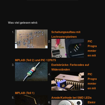
Was viel gelesen wird:
Schaltungsaufbau mit
Lochrasterplatinen
PIC
Progra
mmier
en mit
MPLAB (Teil 2) und PIC 12F675
Eselsbrücke: Farbcodes auf
Widerständen
PIC
Progra
mmier
en mit
MPLAB (Teil 1)
Anode/Kathode bei SMD LEDs
Elektr