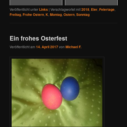
Veröffentlicht unter
Links
|
Verschlagwortet mit
2018
,
Eier
,
Feiertage
,
Freitag
,
Frohe Ostern
,
K
,
Montag
,
Ostern
,
Sonntag
Ein frohes Osterfest
Veröffentlicht am
14. April 2017
von
Michael F.