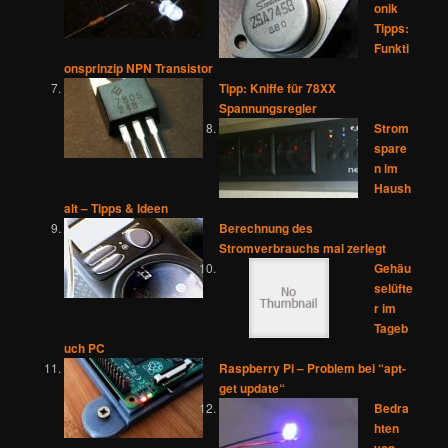
onik
Tipps:
Funkti
onsprinzip NPN Transistor
Tipp: Kniffe für 78XX
Spannungsregler
Strom
spare
n im
Haush
alt – Tipps & Ideen
Berechnung des
Stromverbrauchs mal zerlegt
Gehäu
selüfte
r im
Tageb
uch PC
Raspberry Pi – Problem bei “apt-
get update“
Bedra
hten
von