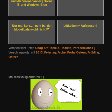
und die Virenscanner | Borns
IT- und Windows-Blog
Nur mal kurz... - geht bei der
Lötkolben = Aufpassen!
Modellbahn wohl nicht
Veröffentlicht unter
Alltag
,
Off Topic & Reallife
,
Persoenliches
|
Verschlagwortet mit
2013
,
Feiertag
,
Frohe
,
Frohe Ostern
,
Frühling
,
Ostern
Mal was völlig anderes: ;-)