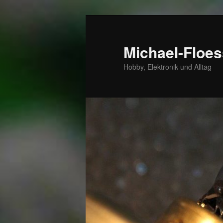
Zum
Zum
primären
sekundären
Inhalt
Inhalt
Michael-Floes
springen
springen
Hobby, Elektronik und Alltag