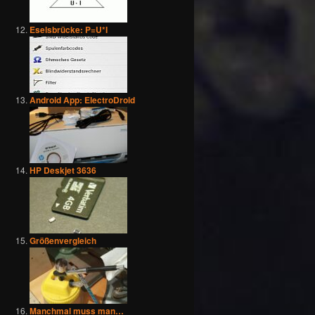
Eselsbrücke: P=U*I
Android App: ElectroDroid
HP Deskjet 3636
Größenvergleich
Manchmal muss man…