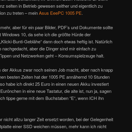
ganz selten in Betrieb gewesen seither und eigentlich zu
ion zu treten – mein
Asus EeePC 1005 PE
.
ht mehr, aber für ein paar Bilder, PDF’s und Dokumente sollte
 ist Windows 10, da sehe ich die größte Hürde der
„Klicki-Bunti-Geblähe“ dann doch etwas heftig ist. Natürlich
 nachgedacht, aber die Dinger sind mir einfach zu
Tippen und Netzwerken geht – Konsumspielzeuge halt.
ass der Akkus zwar noch seinen Job macht, aber nach knapp
nen besten Zeiten hat der 1005 PE annähernd 10 Stunden
lso habe ich direkt 25 Euro in einen neuen Akku investiert
urönchen in eine neue Tastatur, die alte ist, nun ja, sagen
d ich tippe gerne mit dem Buchstaben “E“, wenn ICH ihn
r nicht allzu langer Zeit ersetzt worden, bei der Gelegenheit
tplatte einer SSD weichen müssen, mehr kann ich nicht