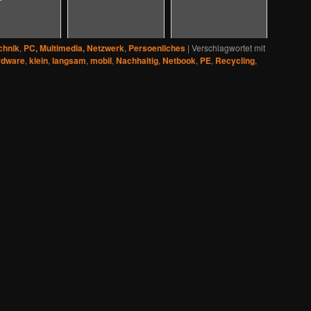
chnik
,
PC, Multimedia, Netzwerk
,
Persoenliches
|
Verschlagwortet mit
rdware
,
klein
,
langsam
,
mobil
,
Nachhaltig
,
Netbook
,
PE
,
Recycling
,