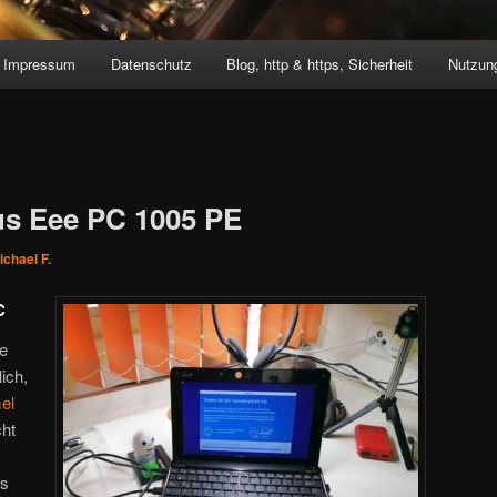
Impressum
Datenschutz
Blog, http & https, Sicherheit
Nutzung
us Eee PC 1005 PE
ichael F.
PC
ge
ich,
el
cht
as