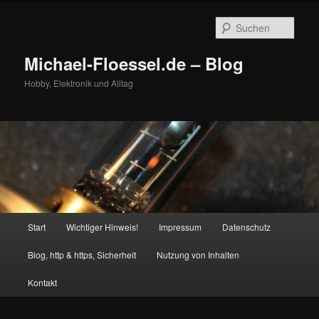
Zum
Zum
primären
sekundären
Such
Inhalt
Inhalt
springen
springen
Michael-Floessel.de – Blog
Hobby, Elektronik und Alltag
Hauptmenü
Start
Wichtiger Hinweis!
Impressum
Datenschutz
Blog, http & https, Sicherheit
Nutzung von Inhalten
Kontakt