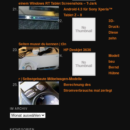
einem Windows RT Tablet Screenshots – T-Jark
Android 4.3 für Sony Xperia™
Tablet Z – II
3D-
Druck:
Diese
zehn
Seiten musst du kennen | t3n
HP Deskjet 3636
Modell
bau
Bernd
Hübne
r | Selbstgebaute Möbelwagen-Modelle
Berechnung des
Stromverbrauchs mal zerlegt
IM ARCHIV
Im
Archiv
KATHEGORIEN