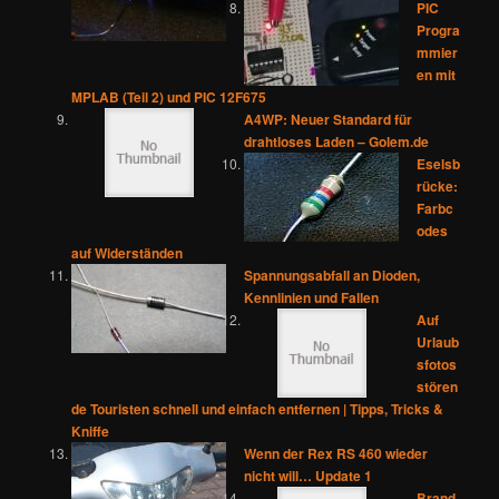
PIC
Progra
mmier
en mit
MPLAB (Teil 2) und PIC 12F675
A4WP: Neuer Standard für
drahtloses Laden – Golem.de
Eselsb
rücke:
Farbc
odes
auf Widerständen
Spannungsabfall an Dioden,
Kennlinien und Fallen
Auf
Urlaub
sfotos
stören
de Touristen schnell und einfach entfernen | Tipps, Tricks &
Kniffe
Wenn der Rex RS 460 wieder
nicht will… Update 1
Brand