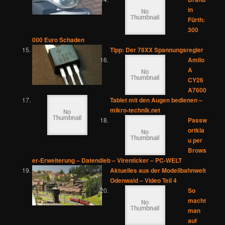
in
Fürth:
300
000 Euro Schaden
Tipp: Der 78XX Spannungsregler
Amilo
A
CY26
A7600
Tablet mit den Augen bedienen –
mikro-technik.net
Passw
ortkla
u per
Brows
er-Erweiterung – Datendieb – Virenticker – PC-WELT
Aktuelles aus der Modellbahnwelt
Odenwald – Video Teil 4
So
macht
man
auf