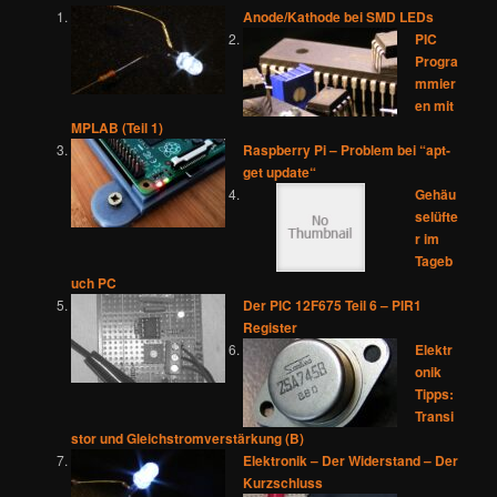
Anode/Kathode bei SMD LEDs
PIC
Progra
mmier
en mit
MPLAB (Teil 1)
Raspberry Pi – Problem bei “apt-
get update“
Gehäu
selüfte
r im
Tageb
uch PC
Der PIC 12F675 Teil 6 – PIR1
Register
Elektr
onik
Tipps:
Transi
stor und Gleichstromverstärkung (B)
Elektronik – Der Widerstand – Der
Kurzschluss