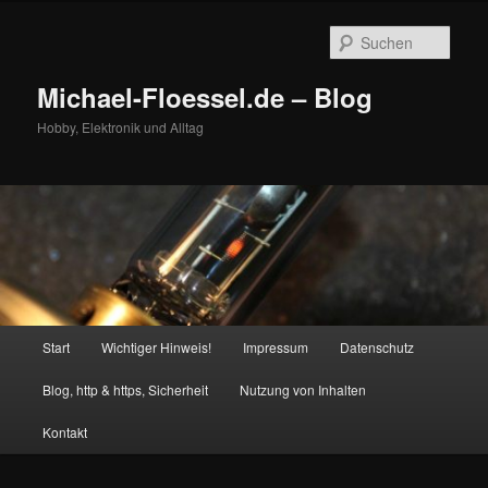
Zum
Zum
primären
sekundären
Such
Inhalt
Inhalt
springen
springen
Michael-Floessel.de – Blog
Hobby, Elektronik und Alltag
Hauptmenü
Start
Wichtiger Hinweis!
Impressum
Datenschutz
Blog, http & https, Sicherheit
Nutzung von Inhalten
Kontakt