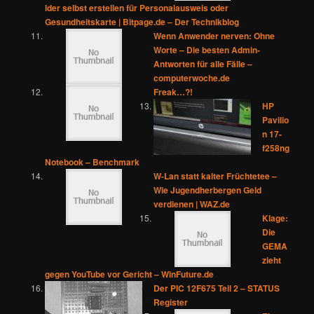
lder selbst erstellen für Personalausweis oder
Gesundheitskarte | Bitpage.de – Der Technikblog
Wenn Anwender nerven: Ohne
Worte – Die besten Admin-
Antworten für alle Fälle –
computerwoche.de
Freak…?!
HP
Pavilio
n 17-
f258ng
Notebook – Benchmark
W-Lan statt kalter Früchtetee –
Wie Jugendherbergen Geld
verdienen | WAZ.de
Klage:
Die
GEMA
zieht
gegen YouTube vor Gericht – WinFuture.de
Der PIC 12F675 Teil 2 – STATUS
Register