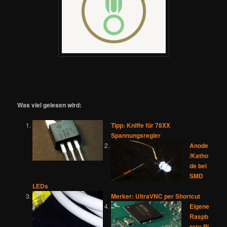
Was viel gelesen wird:
Tipp: Kniffe für 78XX
Spannungsregler
Anode
/Katho
de bei
SMD
LEDs
Merker: UltraVNC per Shortcut
Eigene
Raspb
erry Pi