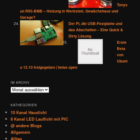
Tonys
un R95-BMB – Heizung in Werkstatt, Gewächshaus und
Garage?
Der Pi, die USB-Festplatte und
das Abschalten – Eine Quick &
Dirty Lösung
Erste
Beta
von
Ubunt
u 12.10 freigegeben | heise open
IM ARCHIV
Im
Archiv
KATHEGORIEN
10 Kanal Hauslicht
8 Kanal LED Lauflicht mit PIC
@ andere Blogs
Allgemein
Alltag