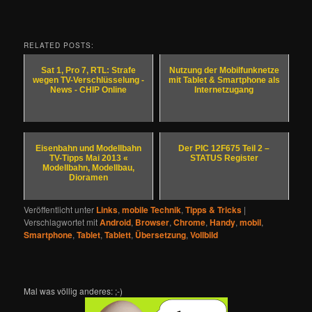
RELATED POSTS:
Sat 1, Pro 7, RTL: Strafe
Nutzung der Mobilfunknetze
wegen TV-Verschlüsselung -
mit Tablet & Smartphone als
News - CHIP Online
Internetzugang
Eisenbahn und Modellbahn
Der PIC 12F675 Teil 2 –
TV-Tipps Mai 2013 «
STATUS Register
Modellbahn, Modellbau,
Dioramen
Veröffentlicht unter
Links
,
mobile Technik
,
Tipps & Tricks
|
Verschlagwortet mit
Android
,
Browser
,
Chrome
,
Handy
,
mobil
,
Smartphone
,
Tablet
,
Tablett
,
Übersetzung
,
Vollbild
Mal was völlig anderes: ;-)