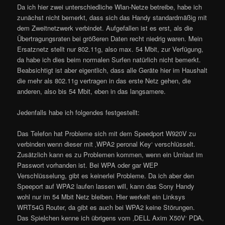
Da ich hier zwei unterschiedliche Wlan-Netze betreibe, habe ich
zunächst nicht bemerkt, dass sich das Handy standardmäßig mit
dem Zweitnetzwerk verbindet. Aufgefallen ist es erst, als die
Übertragungsraten bei größeren Daten recht niedrig waren. Mein
Ersatznetz stellt nur 802.11g, also max. 54 Mbit, zur Verfügung,
da habe ich dies beim normalen Surfen natürlich nicht bemerkt.
Beabsichtigt ist aber eigentlich, dass alle Geräte hier im Haushalt
die mehr als 802.11g vertragen in das erste Netz gehen, die
anderen, also bis 54 Mbit, eben in das langsamere.
Jedenfalls habe ich folgendes festgestellt:
Das Telefon hat Probleme sich mit dem Speedport W920V zu
verbinden wenn dieser mit ‚WPA2 peronal Key‘ verschlüsselt.
Zusätzlich kann es zu Problemen kommen, wenn ein Umlaut im
Passwort vorhanden ist. Bei WPA oder gar WEP
Verschlüsselung, gibt es keinerlei Probleme. Da ich aber den
Speeport auf WPA2 laufen lassen will, kann das Sony Handy
wohl nur im 54 Mbit Netz bleiben. Hier werkelt ein Linksys
WRT54G Router, da gibt es auch bei WPA2 keine Störungen.
Das Spielchen kenne ich übrigens vom ‚DELL Axim X50V‘ PDA,