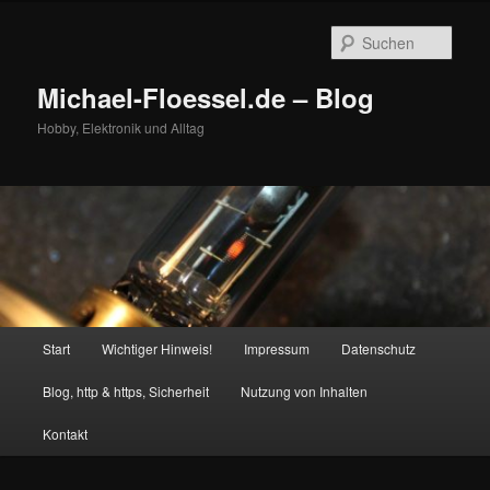
Zum
Zum
primären
sekundären
Such
Inhalt
Inhalt
springen
springen
Michael-Floessel.de – Blog
Hobby, Elektronik und Alltag
Hauptmenü
Start
Wichtiger Hinweis!
Impressum
Datenschutz
Blog, http & https, Sicherheit
Nutzung von Inhalten
Kontakt