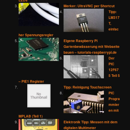
Merker: UltraVNC per Shortcut
Tipp:
LM317
T,
einfac
her Spannungsregler
Eigene Raspberry Pi
Gartenbewässerung mit Webseite
bauen – tutorials-raspberrypi.de
Der
PIC
12F67
5 Teil 5
– PIE1 Register
Tipp: Reinigung Touchscreen
PIC
Progra
mmier
en mit
MPLAB (Teil 1)
Elektronik Tipp: Messen mit dem
digitalen Multimeter