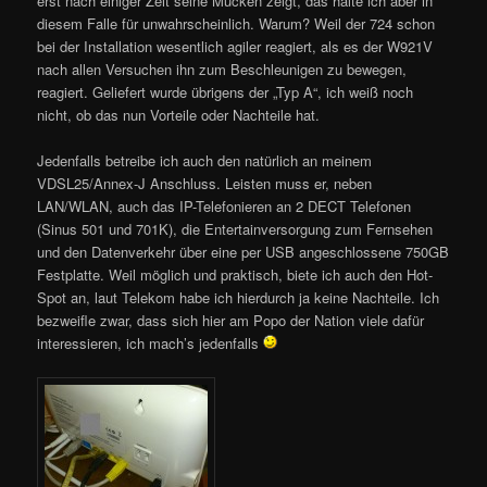
erst nach einiger Zeit seine Mucken zeigt, das halte ich aber in
diesem Falle für unwahrscheinlich. Warum? Weil der 724 schon
bei der Installation wesentlich agiler reagiert, als es der W921V
nach allen Versuchen ihn zum Beschleunigen zu bewegen,
reagiert. Geliefert wurde übrigens der „Typ A“, ich weiß noch
nicht, ob das nun Vorteile oder Nachteile hat.
Jedenfalls betreibe ich auch den natürlich an meinem
VDSL25/Annex-J Anschluss. Leisten muss er, neben
LAN/WLAN, auch das IP-Telefonieren an 2 DECT Telefonen
(Sinus 501 und 701K), die Entertainversorgung zum Fernsehen
und den Datenverkehr über eine per USB angeschlossene 750GB
Festplatte. Weil möglich und praktisch, biete ich auch den Hot-
Spot an, laut Telekom habe ich hierdurch ja keine Nachteile. Ich
bezweifle zwar, dass sich hier am Popo der Nation viele dafür
interessieren, ich mach’s jedenfalls