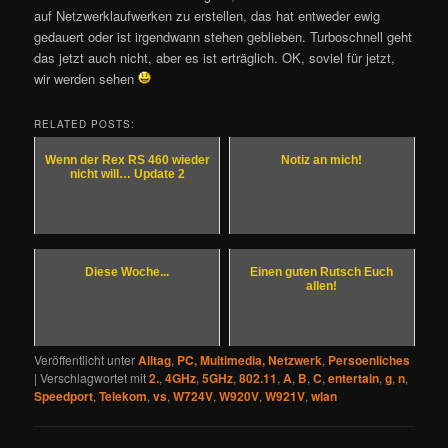
auf Netzwerklaufwerken zu erstellen, das hat entweder ewig
gedauert oder ist irgendwann stehen geblieben. Turboschnell geht
das jetzt auch nicht, aber es ist erträglich. OK, soviel für jetzt,
wir werden sehen
RELATED POSTS:
Wenn der Rex RS 460 wieder
Notiz an mich!
nicht will… Update 2
Diese Woche...
Einen guten Rutsch Euch
allen!
Veröffentlicht unter
Alltag
,
PC, Multimedia, Netzwerk
,
Persoenliches
|
Verschlagwortet mit
2.
,
4GHz
,
5GHz
,
802.11
,
A
,
B
,
C
,
entertain
,
g
,
n
,
Speedport
,
Telekom
,
vs
,
W724V
,
W920V
,
W921V
,
wlan