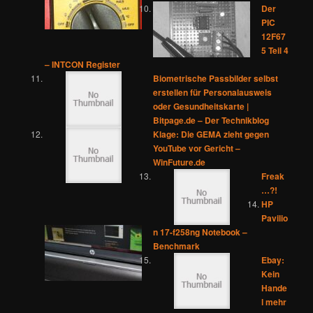
Der
PIC
12F67
5 Teil 4
– INTCON Register
Biometrische Passbilder selbst
erstellen für Personalausweis
oder Gesundheitskarte |
Bitpage.de – Der Technikblog
Klage: Die GEMA zieht gegen
YouTube vor Gericht –
WinFuture.de
Freak
…?!
HP
Pavilio
n 17-f258ng Notebook –
Benchmark
Ebay:
Kein
Hande
l mehr