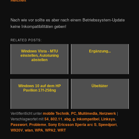
Nach wie vor sollte es aber nach einem Betriebssystem-Update
keine Inkompatibilitäten geben!
RELATED POSTS:
Windows Vista - MTU
Ergänzung...
einstellen, Autotuning
abstellen
Windows 10 auf dem HP
Übeltäter
Pavilion 17f-258ng
Veröffentlicht unter
mobile Technik
,
PC, Multimedia, Netzwerk
|
Verschlagwortet mit
54
,
802.11
,
abg
,
g
,
inkompatibel
,
Linksys
,
Passwort
,
Probleme
,
Sony Ericsson Xperia arc S
,
Speedport
,
W920V
,
wlan
,
WPA
,
WPA2
,
WRT