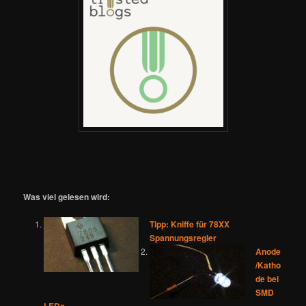
Was viel gelesen wird:
Tipp: Kniffe für 78XX
Spannungsregler
Anode
/Katho
de bei
SMD
LEDs