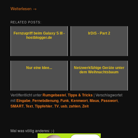
Weiterlesen
→
RELATED POSTS:
Fernzugriff beim Galaxy S III -
IrDiS - Part 2
hostblogger.de
Nur eine Idee...
Netzwerkfähige Geräte unter
dem Weihnachtsbaum
Veröffentlicht unter
Rumgebastel
,
Tipps & Tricks
|
Verschlagwortet
mit
Eingabe
,
Fernebdienung
,
Funk
,
Kennwort
,
Maus
,
Passwort
,
SMART
,
Text
,
Tippfehler
,
TV
,
usb
,
zahlen
,
Zeit
Mal was völlig anderes: ;-)