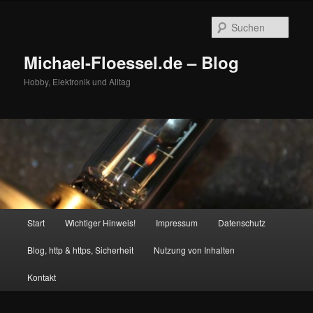
Zum
Zum
primären
sekundären
Such
Inhalt
Inhalt
springen
springen
Michael-Floessel.de – Blog
Hobby, Elektronik und Alltag
Hauptmenü
Start
Wichtiger Hinweis!
Impressum
Datenschutz
Blog, http & https, Sicherheit
Nutzung von Inhalten
Kontakt