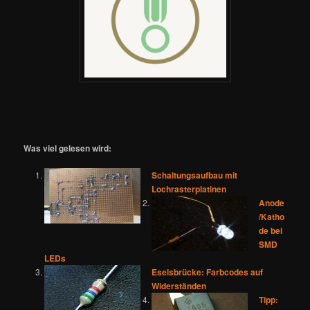
Was viel gelesen wird:
Schaltungsaufbau mit
Lochrasterplatinen
Anode
/Katho
de bei
SMD
LEDs
Eselsbrücke: Farbcodes auf
Widerständen
Tipp: