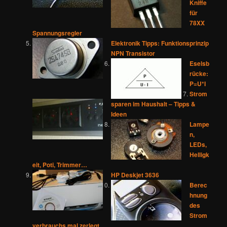
Kniffe
für
78XX
Spannungsregler
Elektronik Tipps: Funktionsprinzip
NPN Transistor
Eselsb
rücke:
P=U*I
Strom
sparen im Haushalt – Tipps &
Ideen
Lampe
n,
LEDs,
Helligk
eit, Poti, Trimmer…
HP Deskjet 3636
Berec
hnung
des
Strom
verbrauchs mal zerlegt