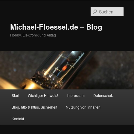
Zum
Zum
primären
sekundären
Such
Inhalt
Inhalt
springen
springen
Michael-Floessel.de – Blog
Hobby, Elektronik und Alltag
Hauptmenü
Start
Wichtiger Hinweis!
Impressum
Datenschutz
Blog, http & https, Sicherheit
Nutzung von Inhalten
Kontakt