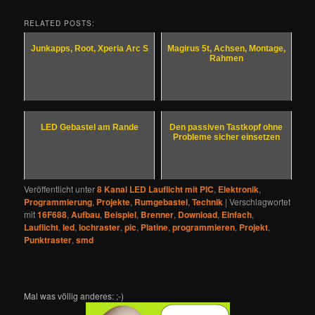
RELATED POSTS:
Junkapps, Root, Xperia Arc S
Magirus 5t, Achsen, Montage,
Rahmen
LED Gebastel am Rande
Den passiven Tastkopf ohne
Probleme sicher einsetzen
Veröffentlicht unter
8 Kanal LED Lauflicht mit PIC
,
Elektronik
,
Programmierung
,
Projekte
,
Rumgebastel
,
Technik
|
Verschlagwortet
mit
16F688
,
Aufbau
,
Beispiel
,
Brenner
,
Download
,
Einfach
,
Lauflicht
,
led
,
lochraster
,
pic
,
Platine
,
programmieren
,
Projekt
,
Punktraster
,
smd
Mal was völlig anderes: ;-)