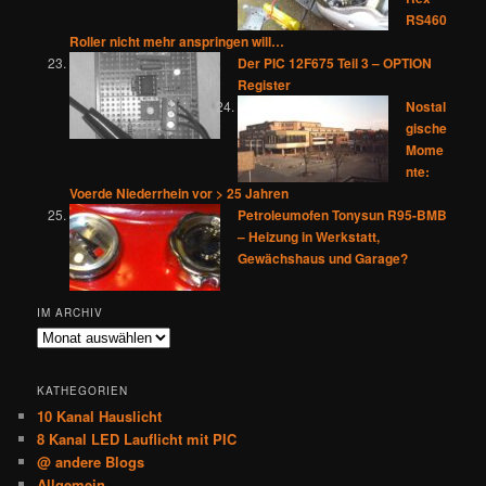
RS460
Roller nicht mehr anspringen will…
Der PIC 12F675 Teil 3 – OPTION
Register
Nostal
gische
Mome
nte:
Voerde Niederrhein vor > 25 Jahren
Petroleumofen Tonysun R95-BMB
– Heizung in Werkstatt,
Gewächshaus und Garage?
IM ARCHIV
Im
Archiv
KATHEGORIEN
10 Kanal Hauslicht
8 Kanal LED Lauflicht mit PIC
@ andere Blogs
Allgemein