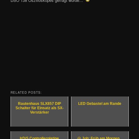
DSO 138 Oszilloskopes gefragt wurde…
RELATED POSTS:
Rautenhaus SLX857 DIP
LED Gebastel am Rande
Schalter für Einsatz als SX-
Verstärker
IrDiS Controllerplatine
@ Job: Früh am Morgen...