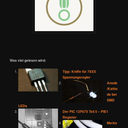
Was viel gelesen wird:
Tipp: Kniffe für 78XX
Spannungsregler
Anode
/Katho
de bei
SMD
LEDs
Der PIC 12F675 Teil 5 – PIE1
Register
Merke