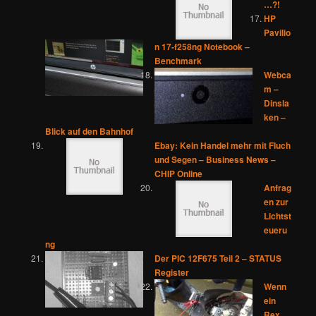
…?!
HP
Pavilio
n 17-f258ng Notebook –
Benchmark
Webca
m –
Dinsla
ken –
Blick auf den Bahnhof
Ebay: Kein Handel mehr mit Fluch
und Segen – Business News –
CHIP Online
Anfrag
en zur
Lichtst
eueru
ng
Der PIC 12F675 Teil 2 – STATUS
Register
Wenn
ein
Rex