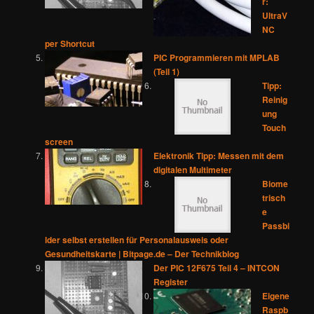
r:
UltraV
NC
per Shortcut
PIC Programmieren mit MPLAB
(Teil 1)
Tipp:
Reinig
ung
Touch
screen
Elektronik Tipp: Messen mit dem
digitalen Multimeter
Biome
trisch
e
Passbi
lder selbst erstellen für Personalausweis oder
Gesundheitskarte | Bitpage.de – Der Technikblog
Der PIC 12F675 Teil 4 – INTCON
Register
Eigene
Raspb