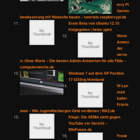
erry Pi
Garten
bewässerung mit Webseite bauen – tutorials-raspberrypi.de
Erste Beta von Ubuntu 12.10
freigegeben | heise open
Wenn
Anwen
der
nerve
n: Ohne Worte – Die besten Admin-Antworten für alle Fälle –
computerwoche.de
Windows 7 auf dem HP Pavilion
17-f258ng Notebook
W-Lan
statt
kalter
Frücht
etee – Wie Jugendherbergen Geld verdienen | WAZ.de
Klage: Die GEMA zieht gegen
YouTube vor Gericht –
WinFuture.de
Freak