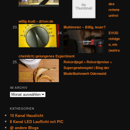
des
rettete
unfrei
willig Audi – driver.de
Multimeter – Billig, teuer?
EVOD
reinige
n, ein
(wahrs
cheinlich) gelungenes Experiment
Rekordjagd = Rekordpreise =
Supergewinnspiel | Blog der
Modellbahnwelt Odenwald
IM ARCHIV
Im
Archiv
KATHEGORIEN
10 Kanal Hauslicht
8 Kanal LED Lauflicht mit PIC
@ andere Blogs