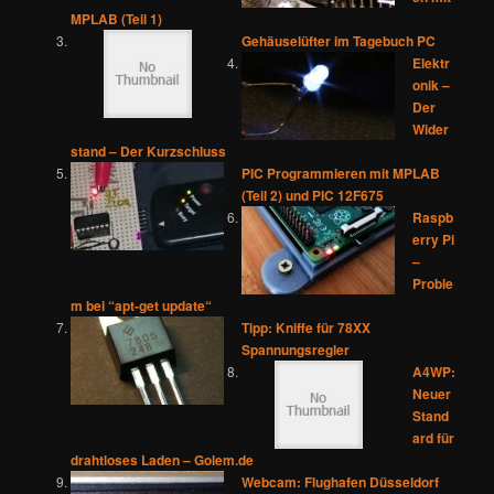
MPLAB (Teil 1)
Gehäuselüfter im Tagebuch PC
Elektr
onik –
Der
Wider
stand – Der Kurzschluss
PIC Programmieren mit MPLAB
(Teil 2) und PIC 12F675
Raspb
erry Pi
–
Proble
m bei “apt-get update“
Tipp: Kniffe für 78XX
Spannungsregler
A4WP:
Neuer
Stand
ard für
drahtloses Laden – Golem.de
Webcam: Flughafen Düsseldorf