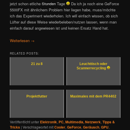
jetzt schon etliche
Stunden
Tage
Da ich ja noch eine GeForce
5500FX mit ähnlichem Problem hier liegen habe, muss/möchte
ich das Experiment wiederholen. Ich will einfach wissen, ob sich
Lüfter auf diese Weise wiederbeleben/nutzen lassen, wenn man
einfach darauf angewiesen ist und keinen Ersatz Hand hat.
Weiterlesen
→
RELATED POSTS:
21 zu 8
Leuchttisch oder
Scannerrecycling
Projektfutter
Maximales mit dem PR4402
Veröffentlicht unter
Elektronik
,
PC, Multimedia, Netzwerk
,
Tipps &
Tricks
|
Verschlagwortet mit
Cooler
,
GeForce
,
Geräusch
,
GPU
,