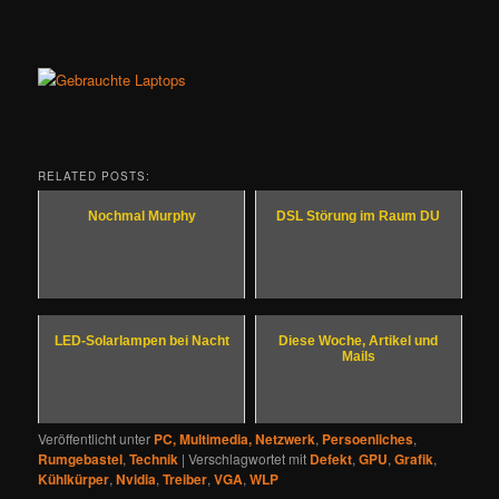
RELATED POSTS:
Nochmal Murphy
DSL Störung im Raum DU
LED-Solarlampen bei Nacht
Diese Woche, Artikel und
Mails
Veröffentlicht unter
PC, Multimedia, Netzwerk
,
Persoenliches
,
Rumgebastel
,
Technik
|
Verschlagwortet mit
Defekt
,
GPU
,
Grafik
,
Kühlkürper
,
Nvidia
,
Treiber
,
VGA
,
WLP