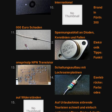
International
Brand
in
Fürth:
300
000 Euro Schaden
Spannungsabfall an Dioden,
Kennlinien und Fallen
Elektr
onik
Tipps:
Funkti
onsprinzip NPN Transistor
Schaltungsaufbau mit
Lochrasterplatinen
Eselsb
rücke:
Farbc
odes
auf Widerständen
Auf Urlaubsfotos störende
Touristen schnell und einfach