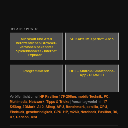
RELATED POSTS:
Microsoft und Atari
SD Karte im Xperia™ Arc S
veröffentlichen Browser-
Versionen bekannter
Spieleklassiker - Internet
Explorer ...
Programmieren
DHL - Android-Smartphone-
App - PC-WELT
Veröffentlicht unter
HP Pavilion 17F-258ng
,
mobile Technik
,
PC,
Multimedia, Netzwerk
,
Tipps & Tricks
|
Verschlagwortet mit
17-
f258ng
,
3DMark
,
A10
,
Alltag
,
APU
,
Benchmark
,
catzilla
,
CPU
,
Eindruck
,
geschwindigkeit
,
GPU
,
HP
,
m260
,
Notebook
,
Pavilion
,
R6
,
R7
,
Radeon
,
Test