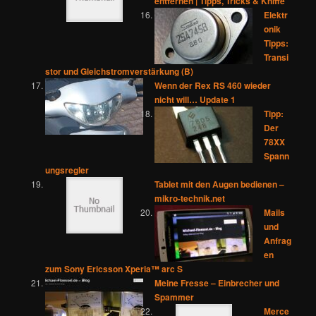
entfernen | Tipps, Tricks & Kniffe
Elektr
onik
Tipps:
Transi
stor und Gleichstromverstärkung (B)
Wenn der Rex RS 460 wieder
nicht will… Update 1
Tipp:
Der
78XX
Spann
ungsregler
Tablet mit den Augen bedienen –
mikro-technik.net
Mails
und
Anfrag
en
zum Sony Ericsson Xperia™ arc S
Meine Fresse – Einbrecher und
Spammer
Merce