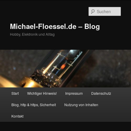
Zum
Zum
primären
sekundären
Such
Inhalt
Inhalt
springen
springen
Michael-Floessel.de – Blog
Hobby, Elektronik und Alltag
Hauptmenü
Start
Wichtiger Hinweis!
Impressum
Datenschutz
Blog, http & https, Sicherheit
Nutzung von Inhalten
Kontakt