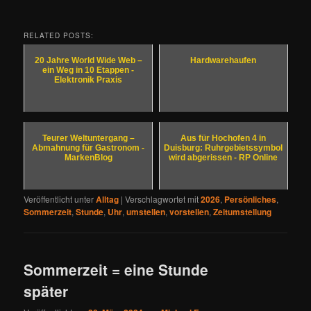
RELATED POSTS:
20 Jahre World Wide Web –
Hardwarehaufen
ein Weg in 10 Etappen -
Elektronik Praxis
Teurer Weltuntergang –
Aus für Hochofen 4 in
Abmahnung für Gastronom -
Duisburg: Ruhrgebietssymbol
MarkenBlog
wird abgerissen - RP Online
Veröffentlicht unter
Alltag
|
Verschlagwortet mit
2026
,
Persönliches
,
Sommerzeit
,
Stunde
,
Uhr
,
umstellen
,
vorstellen
,
Zeitumstellung
Sommerzeit = eine Stunde
später