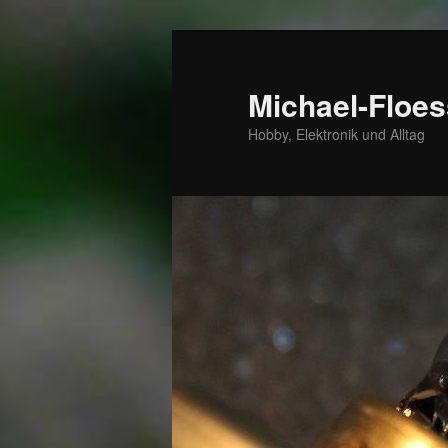
Zum
Zum
primären
sekundären
Inhalt
Inhalt
Michael-Floes
springen
springen
Hobby, Elektronik und Alltag