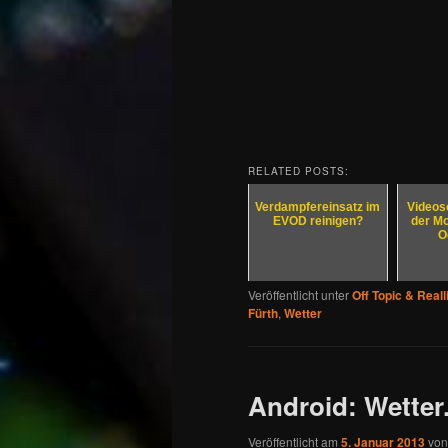
RELATED POSTS:
Verdampfereinsatz im
Videos
EVOD reinigen?
der Mo
O
Veröffentlicht unter
Off Topic & Reall
Fürth
,
Wetter
Android: Wette
Veröffentlicht am
5. Januar 2013
vo