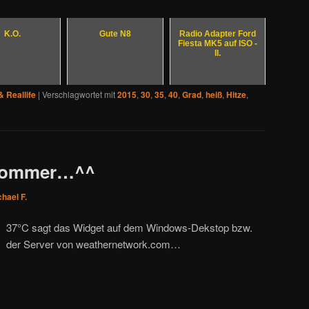
K.O.
Gute N8
Radio Adapter Ford
Fiesta MK5 auf ISO -
II.
& Reallife
|
Verschlagwortet mit
2015
,
30
,
35
,
40
,
Grad
,
heiß
,
Hitze
,
 Sommer…^^
hael F.
37°C sagt das Widget auf dem Windows-Dekstop bzw.
der Server von weathernetwork.com…