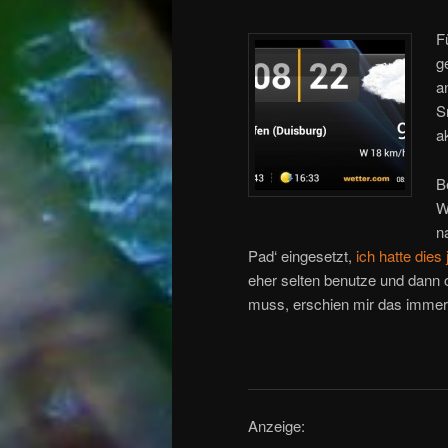
F
g
a
S
a
B
W
n
Pad‘ eingesetzt,
ich hatte dies 
eher selten benutze und dann
muss, erschien mir das immer 
Anzeige: