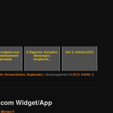
chnippsel aus
E-Zigarette, Dampfen,
Der 4. Advent 2014
dellbahnwelt
Meinungen,
denwald
Vergleiche...
ife
,
Persoenliches
,
Regionales
|
Verschlagwortet mit
2015
,
64658
,
C
,
r.com Widget/App
n
Michael F.