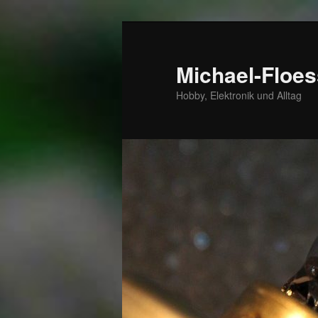
Zum
Zum
primären
sekundären
Inhalt
Inhalt
Michael-Floes
springen
springen
Hobby, Elektronik und Alltag