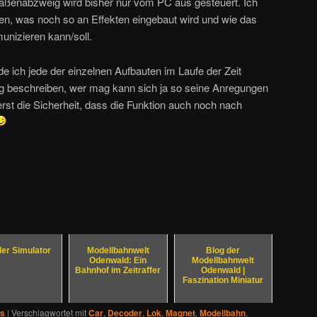
traßenabzweig wird bisher nur vom PC aus gesteuert. Ich
en, was noch so an Effekten eingebaut wird und wie das
unizieren kann/soll.
e ich jede der einzelnen Aufbauten im Laufe der Zeit
g beschreiben, wer mag kann sich ja so seine Anregungen
 erst die Sicherheit, dass die Funktion auch noch nach
er Simulator
Modellbahnwelt
Blog der
Odenwald: Ein
Modellbahnwelt
Bahnhof im Zeitraffer
Odenwald |
Faszination Miniatur
os
|
Verschlagwortet mit
Car
,
Decoder
,
Lok
,
Magnet
,
Modellbahn
,