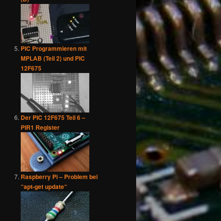
PIC Programmieren mit
MPLAB (Teil 2) und PIC
12F675
Der PIC 12F675 Teil 6 –
PIR1 Register
Raspberry Pi – Problem bei
“apt-get update“