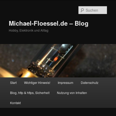
Zum
Zum
primären
sekundären
Such
Inhalt
Inhalt
springen
springen
Michael-Floessel.de – Blog
Hobby, Elektronik und Alltag
Hauptmenü
Start
Wichtiger Hinweis!
Impressum
Datenschutz
Blog, http & https, Sicherheit
Nutzung von Inhalten
Kontakt