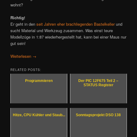
wohnt?
Richtig!
Er geht in den
seit Jahren eher brachliegenden Bastelkeller
und
sucht Material und Werkzeug zusammen. Was einst teure
Modellzüge in 1:87 wiederhergestellt hat, kann bei einer Maus nur
gut sein!
Weiterlesen
→
RELATED POSTS:
Programmieren
Der PIC 12F675 Teil 2 –
STATUS Register
Hitze, CPU Kühler und Staub...
Sonntagsprojekt DSO 138