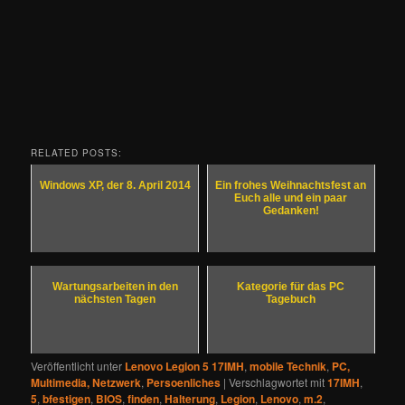
RELATED POSTS:
Windows XP, der 8. April 2014
Ein frohes Weihnachtsfest an
Euch alle und ein paar
Gedanken!
Wartungsarbeiten in den
Kategorie für das PC
nächsten Tagen
Tagebuch
Veröffentlicht unter
Lenovo Legion 5 17IMH
,
mobile Technik
,
PC,
Multimedia, Netzwerk
,
Persoenliches
|
Verschlagwortet mit
17IMH
,
5
,
bfestigen
,
BIOS
,
finden
,
Halterung
,
Legion
,
Lenovo
,
m.2
,