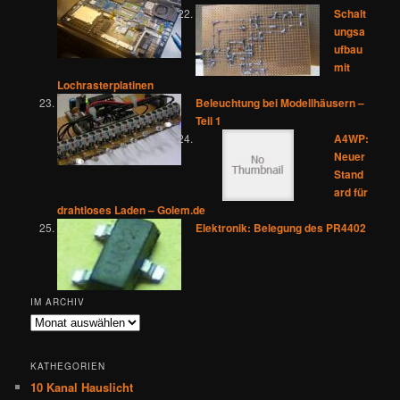
Schalt
ungsa
ufbau
mit
Lochrasterplatinen
Beleuchtung bei Modellhäusern –
Teil 1
A4WP:
Neuer
Stand
ard für
drahtloses Laden – Golem.de
Elektronik: Belegung des PR4402
IM ARCHIV
Im
Archiv
KATHEGORIEN
10 Kanal Hauslicht