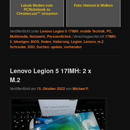
Lokale Medien vom
Foto: Himmel & Wolken
PC/Notebook zu
Chromecast™ streamen
Veröffentlicht unter
Lenovo Legion 5 17IMH
,
mobile Technik
,
PC,
Multimedia, Netzwerk
,
Persoenliches
|
Verschlagwortet mit
17IMH
,
5
,
bfestigen
,
BIOS
,
finden
,
Halterung
,
Legion
,
Lenovo
,
m.2
,
Schraube
,
SSD
,
Suchen
,
update
,
vorhanden
Lenovo Legion 5 17IMH: 2 x
M.2
Veröffentlicht am
15. Oktober 2022
von
Michael F.