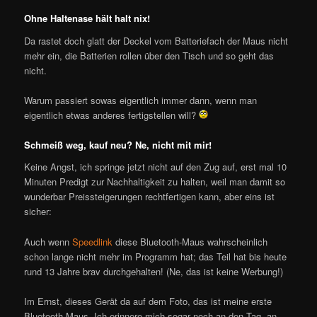
Ohne Haltenase hält halt nix!
Da rastet doch glatt der Deckel vom Batteriefach der Maus nicht
mehr ein, die Batterien rollen über den Tisch und so geht das
nicht.
Warum passiert sowas eigentlich immer dann, wenn man
eigentlich etwas anderes fertigstellen will?
Schmeiß weg, kauf neu? Ne, nicht mit mir!
Keine Angst, ich springe jetzt nicht auf den Zug auf, erst mal 10
Minuten Predigt zur Nachhaltigkeit zu halten, weil man damit so
wunderbar Preissteigerungen rechtfertigen kann, aber eins ist
sicher:
Auch wenn
Speedlink
diese Bluetooth-Maus wahrscheinlich
schon lange nicht mehr im Programm hat; das Teil hat bis heute
rund 13 Jahre brav durchgehalten! (Ne, das ist keine Werbung!)
Im Ernst, dieses Gerät da auf dem Foto, das ist meine erste
Bluetooth-Maus. Ich erinnere mich sogar noch an den Tag, an