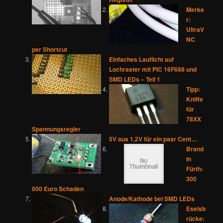
Merke
r:
UltraV
NC
per Shortcut
Einfaches Lauflicht auf
Lochraster mit PIC 16F688 und
SMD LEDs – Teil 1
Tipp:
Kniffe
für
78XX
Spannungsregler
5V aus 1,2V für ein paar Cent…
Brand
in
Fürth:
300
000 Euro Schaden
Anode/Kathode bei SMD LEDs
Eselsb
rücke: