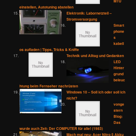
MTU
einstellen, Autotuning abstellen
Elektronik: Labornetzteil –
Stromversorgung
Smart
phone
s
kabell
os aufladen | Tipps, Tricks & Kniffe
Technik und Alltag und Gedanken
LED
Hinter
grund
beleuc
htung beim Fernseher nachrüsten
Windows 10 – Soll ich oder soll ich
nicht?
vonge
stern
Blog:
Das
wurde auch Zeit: Der COMPUTER für alle! (1983)
Mach mal neu: Acer Nitro 5 Akku