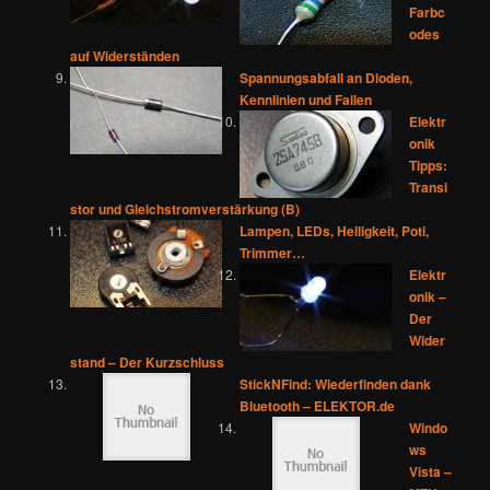
Farbc
odes
auf Widerständen
Spannungsabfall an Dioden,
Kennlinien und Fallen
Elektr
onik
Tipps:
Transi
stor und Gleichstromverstärkung (B)
Lampen, LEDs, Helligkeit, Poti,
Trimmer…
Elektr
onik –
Der
Wider
stand – Der Kurzschluss
StickNFind: Wiederfinden dank
Bluetooth – ELEKTOR.de
Windo
ws
Vista –