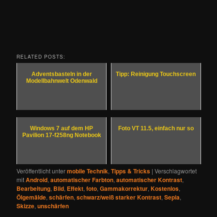
RELATED POSTS:
Adventsbasteln in der
Tipp: Reinigung Touchscreen
Modellbahnwelt Odenwald
Windows 7 auf dem HP
Foto VT 11.5, einfach nur so
Pavilion 17-f258ng Notebook
Veröffentlicht unter
mobile Technik
,
Tipps & Tricks
|
Verschlagwortet
mit
Android
,
automatischer Farbton
,
automatischer Kontrast
,
Bearbeitung
,
Bild
,
Effekt
,
foto
,
Gammakorrektur
,
Kostenlos
,
Ölgemälde
,
schärfen
,
schwarz/weiß starker Kontrast
,
Sepia
,
Skizze
,
unschärfen