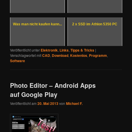
Was man nicht kaufen kann...
2 x SSD im Athlon 5350 PC
Veröffentlicht unter
Elektronik
,
Links
,
Tipps & Tricks
|
Verschlagwortet mit
CAD
,
Download
,
Kostenlos
,
Programm
,
Software
Photo Editor – Android Apps
auf Google Play
Veröffentlicht am
20. Mai 2013
von
Michael F.