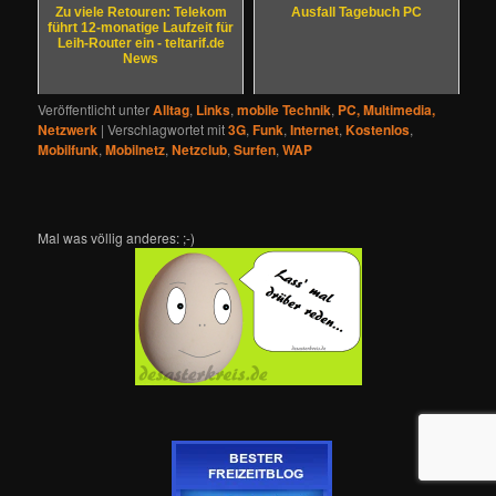
Zu viele Retouren: Telekom
Ausfall Tagebuch PC
führt 12-monatige Laufzeit für
Leih-Router ein - teltarif.de
News
Veröffentlicht unter
Alltag
,
Links
,
mobile Technik
,
PC, Multimedia,
Netzwerk
|
Verschlagwortet mit
3G
,
Funk
,
Internet
,
Kostenlos
,
Mobilfunk
,
Mobilnetz
,
Netzclub
,
Surfen
,
WAP
Mal was völlig anderes: ;-)