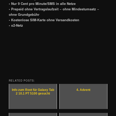
• Nur 9 Cent pro Minute/SMS in alle Netze
• Prepaid ohne Vertragslaufzeit − ohne Mindestumsatz −
ohne Grundgebühr
• Kostenlose SIM-Karte ohne Versandkosten
• o2-Netz
RELATED POSTS:
Info zum Root für Galaxy Tab
4. Advent
2 10.1 PT 5100 gesucht