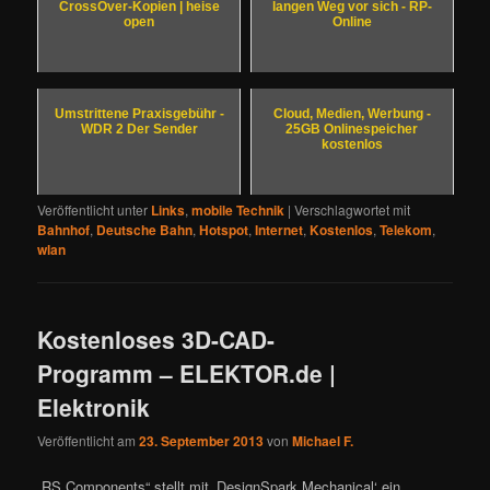
CrossOver-Kopien | heise
langen Weg vor sich - RP-
open
Online
Umstrittene Praxisgebühr -
Cloud, Medien, Werbung -
WDR 2 Der Sender
25GB Onlinespeicher
kostenlos
Veröffentlicht unter
Links
,
mobile Technik
|
Verschlagwortet mit
Bahnhof
,
Deutsche Bahn
,
Hotspot
,
Internet
,
Kostenlos
,
Telekom
,
wlan
Kostenloses 3D-CAD-
Programm – ELEKTOR.de |
Elektronik
Veröffentlicht am
23. September 2013
von
Michael F.
„RS Components“ stellt mit ‚DesignSpark Mechanical‘ ein