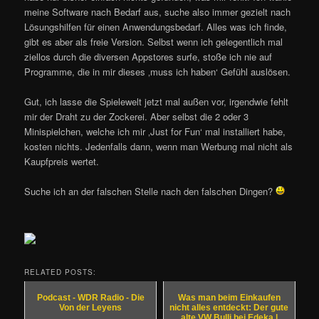
meine Software nach Bedarf aus, suche also immer gezielt nach
Lösungshilfen für einen Anwendungsbedarf. Alles was ich finde,
gibt es aber als freie Version. Selbst wenn ich gelegentlich mal
ziellos durch die diversen Appstores surfe, stoße ich nie auf
Programme, die in mir dieses ‚muss ich haben‘ Gefühl auslösen.
Gut, ich lasse die Spielewelt jetzt mal außen vor, irgendwie fehlt
mir der Draht zu der Zockerei. Aber selbst die 2 oder 3
Minispielchen, welche ich mir ‚Just for Fun‘ mal installiert habe,
kosten nichts. Jedenfalls dann, wenn man Werbung mal nicht als
Kaupfpreis wertet.
Suche ich an der falschen Stelle nach den falschen Dingen?
RELATED POSTS:
Podcast - WDR Radio - Die
Was man beim Einkaufen
Von der Leyens
nicht alles entdeckt: Der gute
alte VW Bulli bei Edeka |