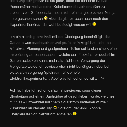
doch ungleich größer ist als jener, eben die (ohnehin für das
Rasenmähen vorhandene) Kabeltrommel nach draußen zu
stellen, vom Strippensalat noch nicht einmal gesprochen. Nun ja
– so gesehen schon
Aber da gibt es eben auch noch den
Experimentiervirus, der wohl befriedigt werden will
Ich bin allerding ernsthaft mit der Überlegung beschäftigt, das
Ganze etwas durchdachter und gezielter in Angriff zu nehmen.
Mit etwas Planung und geeigneteren Teilen sollte sich eine kleine
Insellösung aufbauen lassen, welche den Freizeitstrombedarf im
Garten abdecken kann, mehr als Licht und Versorgung der
Moilgeräte werde ich sowieso eher nicht benötigen, nebenbei
bietet sich so genug Spielraum für kleinere
Elektronikexperimente… Aber was ich schon so will…. ^^
Ach ja, habe ich schon darauf hingewiesen, dass dieser
Blogbeitrag auf einem Androidgerät geschrieben wurde, welches
mit 100% umweldfreundlichem Solarstrom betrieben wurde?
Zumindest an diesem Tag
Vorsicht, der Akku könnte
Energiereste von Netzstrom enthalten