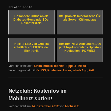
RELATED POSTS:
Besondere Grüße an die
Intel probiert mineralische Öle
Diabetes-Gemeinde! | Der
als Server-Kühlung aus
Desasterkreis
Hellste LED von Cree ist
TomTom-Navi-App unterstützt
erhältlich - ELEKTOR.de |
jetzt Top-Androiden - Update -
Elektronik
Navigation - PC-WELT
Veröffentlicht unter
Links
,
mobile Technik
,
Tipps & Tricks
|
Verschlagwortet mit
für
,
iOS
,
Kostenlos
,
kurze
,
WhatsApp
,
Zeit
Netzclub: Kostenlos im
Mobilnetz surfen!
Veröffentlicht am
14. Dezember 2012
von
Michael F.