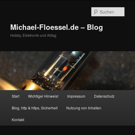
Zum
Zum
primären
sekundären
Such
Inhalt
Inhalt
springen
springen
Michael-Floessel.de – Blog
Hobby, Elektronik und Alltag
Hauptmenü
Start
Wichtiger Hinweis!
Impressum
Datenschutz
Blog, http & https, Sicherheit
Nutzung von Inhalten
Kontakt