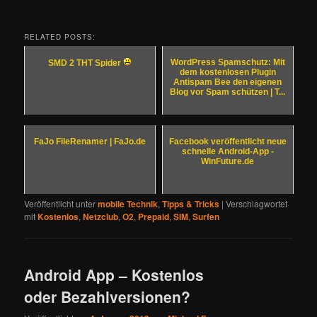
RELATED POSTS:
WordPress Spamschutz: Mit
SMD 2 THT Spider
dem kostenlosen Plugin
Antispam Bee den eigenen
Blog vor Spam schützen | T...
FaJo FileRenamer | FaJo.de
Facebook veröffentlicht neue
schnelle Android-App -
WinFuture.de
Veröffentlicht unter
mobile Technik
,
Tipps & Tricks
|
Verschlagwortet
mit
Kostenlos
,
Netzclub
,
O2
,
Prepaid
,
SIM
,
Surfen
Android App – Kostenlos
oder Bezahlversionen?