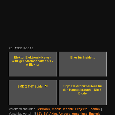
RELATED POSTS:
Elektor Elektronik-News -
Eher für Insider...
Winziger Stromschalter bis 7
A Elektor
Tipp: Elektronikbauteile für
SMD 2 THT Spider
den Hausgebrauch – Die Z-
Diode
Veröffentlicht unter
Elektronik
,
mobile Technik
,
Projekte
,
Technik
|
Verschlagwortet mit
12V
,
5V
,
Akku
,
Ampere
,
Anschluss
,
Energie
,