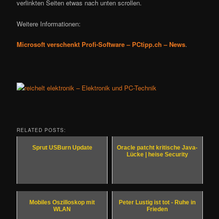
verlinkten Seiten etwas nach unten scrollen.
Weitere Informationen:
Microsoft verschenkt Profi-Software – PCtipp.ch – News
.
RELATED POSTS:
Sprut USBurn Update
Oracle patcht kritische Java-
Lücke | heise Security
Mobiles Oszilloskop mit
Peter Lustig ist tot - Ruhe in
WLAN
Frieden