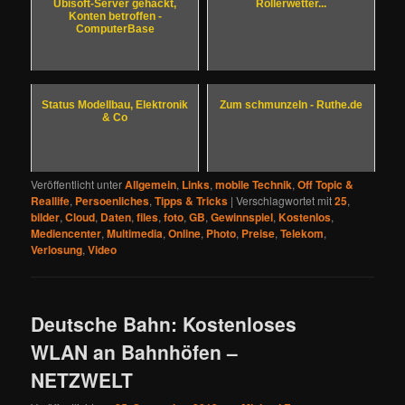
Ubisoft-Server gehackt,
Rollerwetter...
Konten betroffen -
ComputerBase
Status Modellbau, Elektronik
Zum schmunzeln - Ruthe.de
& Co
Veröffentlicht unter
Allgemein
,
Links
,
mobile Technik
,
Off Topic &
Reallife
,
Persoenliches
,
Tipps & Tricks
|
Verschlagwortet mit
25
,
bilder
,
Cloud
,
Daten
,
files
,
foto
,
GB
,
Gewinnspiel
,
Kostenlos
,
Mediencenter
,
Multimedia
,
Online
,
Photo
,
Preise
,
Telekom
,
Verlosung
,
Video
Deutsche Bahn: Kostenloses
WLAN an Bahnhöfen –
NETZWELT