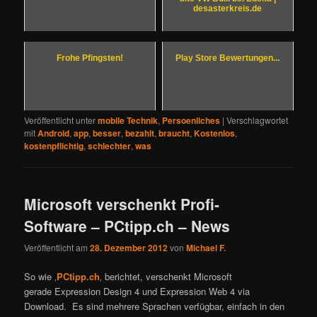
desasterkreis.de
Frohe Pfingsten!
Play Store Bewertungen...
Veröffentlicht unter
mobile Technik
,
Persoenliches
|
Verschlagwortet
mit
Android
,
app
,
besser
,
bezahlt
,
braucht
,
Kostenlos
,
kostenpflichtig
,
schlechter
,
was
Microsoft verschenkt Profi-
Software – PCtipp.ch – News
Veröffentlicht am
28. Dezember 2012
von
Michael F.
So wie ‚
PCtipp.ch
‚ berichtet, verschenkt Microsoft
gerade Expression Design 4 und Expression Web 4 via
Download. Es sind mehrere Sprachen verfügbar, einfach in den