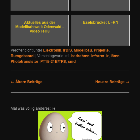
Aktuelles aus der
Eselsbrücke: U=R*I
Modellbahnwelt Odenwald –
Video Teil 8
Veröffentlicht unter
Elektronik
,
IrDiS
,
Modellbau
,
Projekte
,
Rumgebastel
|
Verschlagwortet mit
bedrahten
,
Infrarot
,
ir
,
löten
,
Phototransistor
,
PT15-21B/TR8
,
smd
Beitragsnavigation
←
Ältere Beiträge
Neuere Beiträge
→
Mal was völlig anderes: ;-)