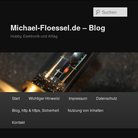
Zum
Zum
primären
sekundären
Such
Inhalt
Inhalt
springen
springen
Michael-Floessel.de – Blog
Hobby, Elektronik und Alltag
Hauptmenü
Start
Wichtiger Hinweis!
Impressum
Datenschutz
Blog, http & https, Sicherheit
Nutzung von Inhalten
Kontakt