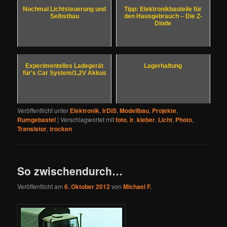
Nochmal Lichtsteuerung und
Tipp: Elektronikbauteile für
Selbstbau
den Hausgebrauch – Die Z-
Diode
Experimentelles Ladegerät
Lagerhaltung
für's Car System/1,2V Akkus
Veröffentlicht unter
Elektronik
,
IrDiS
,
Modellbau
,
Projekte
,
Rumgebastel
|
Verschlagwortet mit
foto
,
ir
,
kleber
,
Licht
,
Photo
,
Transistor
,
trocken
So zwischendurch…
Veröffentlicht am
6. Oktober 2012
von
Michael F.