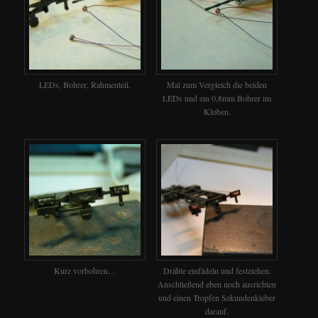
LEDs, Bohrer, Rahmenteil.
Mal zum Vergleich die beiden
LEDs und ein 0,8mm Bohrer im
Kloben.
Kurz vorbohren…
Drähte einfädeln und festziehen.
Anschließend eben noch ausrichten
und einen Tropfen Sekundenkleber
darauf.