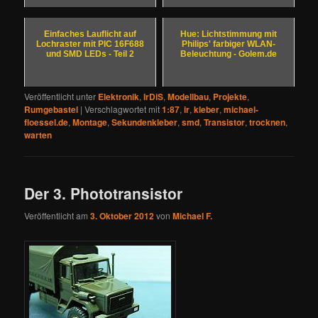
Einfaches Lauflicht auf
Hue: Lichtstimmung mit
Lochraster mit PIC 16F688
Philips' farbiger WLAN-
und SMD LEDs - Teil 2
Beleuchtung - Golem.de
Veröffentlicht unter
Elektronik
,
IrDiS
,
Modellbau
,
Projekte
,
Rumgebastel
|
Verschlagwortet mit
1:87
,
ir
,
kleber
,
michael-
floessel.de
,
Montage
,
Sekundenkleber
,
smd
,
Transistor
,
trocknen
,
warten
Der 3. Phototransistor
Veröffentlicht am
3. Oktober 2012
von
Michael F.