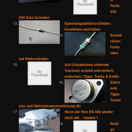
Fürth:
300
000 Euro Schaden
Spannungsabfall an Dioden,
Kennlinien und Fallen
Eselsb
rücke:
Farbc
odes
auf Widerständen
Auf Urlaubsfotos störende
Touristen schnell und einfach
entfernen | Tipps, Tricks & Kniffe
Elektr
onik
Tipps:
Transi
stor und Gleichstromverstärkung (B)
Wenn der Rex RS 460 wieder
nicht will… Update 1
Notiz
an