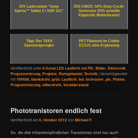
DIY Ladestation "Sony
555-CMOS: 50%-Duty-Cycle-
Xperia™ Tablet Z / SGP 321"
Generator (555 astabile
Kippstufe Multivibrator)
Tipp: Der 78XX
PET Filament im Colido
Spannungsregler
D1315, eine Ergänzung
Veröffentlicht unter
8 Kanal LED Lauflicht mit PIC
,
Bilder
,
Elektronik
,
Programmierung
,
Projekte
,
Rumgebastel
,
Technik
|
Verschlagwortet
mit
16F688
,
blankdraht
,
grün
,
Lauflicht
,
led
,
lochraster
,
pic
,
Platine
,
Programmierung
,
silberdraht
,
Vorwiderstand
Phototranistoren endlich fest
Veröffentlicht am
6. Oktober 2012
von
Michael F.
So, die drei infrarotempfindlichen Transistoren sind nun auch