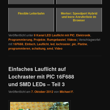
Flexible Leiterbahn
Merker: Speedport Hybrid
und leere Anruferliste im
Browser
Veröffentlicht unter
8 Kanal LED Lauflicht mit PIC
,
Elektronik
,
Programmierung
,
Projekte
,
Rumgebastel
,
Videos
|
Verschlagwortet
mit
16F688
,
Einfach
,
Lauflicht
,
led
,
lochraster
,
pic
,
Platine
,
programmieren
,
schaltung
,
smd
,
Video
Einfaches Lauflicht auf
Lochraster mit PIC 16F688
und SMD LEDs – Teil 3
Veröffentlicht am
7. Oktober 2012
von
Michael F.