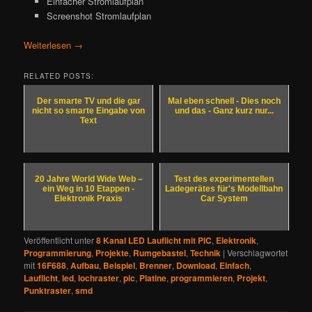
Einfacher Stromlaufplan
Screenshot Stromlaufplan
Weiterlesen
→
RELATED POSTS:
Der smarte TV und die gar
Mal eben schnell - Dies noch
nicht so smarte Eingabe von
und das - Ganz kurz nur...
Text
20 Jahre World Wide Web –
Test des experimentellen
ein Weg in 10 Etappen -
Ladegerätes für's Modellbahn
Elektronik Praxis
Car System
Veröffentlicht unter
8 Kanal LED Lauflicht mit PIC
,
Elektronik
,
Programmierung
,
Projekte
,
Rumgebastel
,
Technik
|
Verschlagwortet
mit
16F688
,
Aufbau
,
Beispiel
,
Brenner
,
Download
,
Einfach
,
Lauflicht
,
led
,
lochraster
,
pic
,
Platine
,
programmieren
,
Projekt
,
Punktraster
,
smd