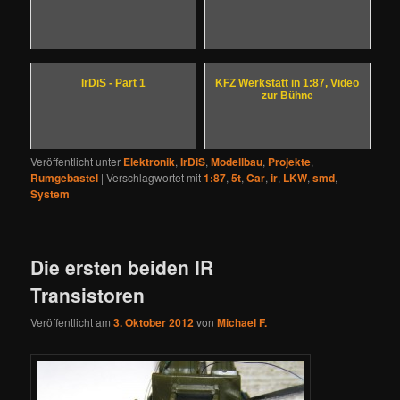
IrDiS - Part 1
KFZ Werkstatt in 1:87, Video
zur Bühne
Veröffentlicht unter
Elektronik
,
IrDiS
,
Modellbau
,
Projekte
,
Rumgebastel
|
Verschlagwortet mit
1:87
,
5t
,
Car
,
ir
,
LKW
,
smd
,
System
Die ersten beiden IR
Transistoren
Veröffentlicht am
3. Oktober 2012
von
Michael F.