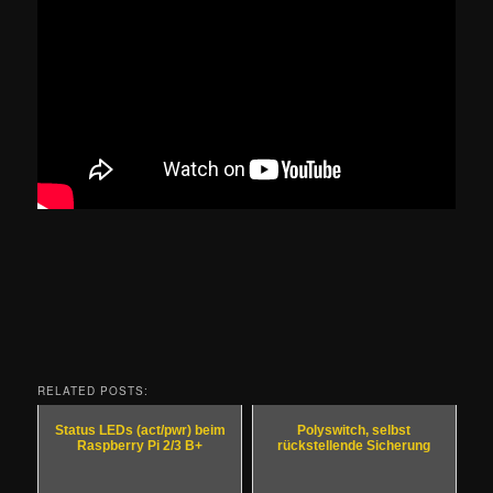
RELATED POSTS:
Status LEDs (act/pwr) beim
Polyswitch, selbst
Raspberry Pi 2/3 B+
rückstellende Sicherung