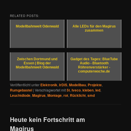
RELATED POSTS:
Modellbahnwelt Odenwald
Alle LEDs für den Magirus
zusammen
Zwischen Dortmund und
Gadget des Tages: BlueTube
Essen | Blog der
Audio - Bluetooth
Modellbahnwelt Odenwald
Röhrenverstärker -
computerwoche.de
Veröffentlicht unter
Elektronik
,
IrDiS
,
Modellbau
,
Projekte
,
Rumgebastel
|
Verschlagwortet mit
5t
,
Iveco
,
kleben
,
led
,
Leuchtdiode
,
Magirus
,
Montage
,
rot
,
Rücklicht
,
smd
Heute kein Fortschritt am
Magirus