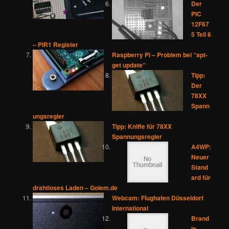
Der
PIC
12F67
5 Teil 6
– PIR1 Register
Raspberry Pi – Problem bei “apt-
get update“
Tipp:
Der
78XX
Spann
ungsregler
Tipp: Kniffe für 78XX
Spannungsregler
A4WP:
Neuer
Stand
ard für
drahtloses Laden – Golem.de
Webcam: Flughafen Düsseldorf
International
Brand
in